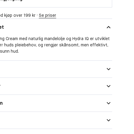
d kjøp over 199 kr ·
Se priser
et
ng Cream med naturlig mandelolje og Hydra IQ er utviklet
ørr huds pleiebehov, og rengjør skånsomt, men effektivt,
 sunn hud.
r
on