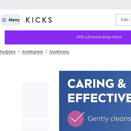
Søk i
Meny
25% på freshe Body mists!
/
/
Hudpleie
Ansiktspleie
Ansiktsrens