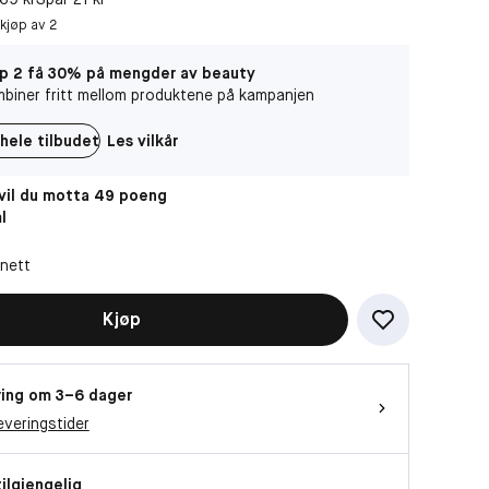
 kjøp av 2
p 2 få 30% på mengder av beauty
biner fritt mellom produktene på kampanjen
hele tilbudet
Les vilkår
il du motta 49 poeng
l
 nett
Kjøp
ing om 3–6 dager
everingstider
tilgjengelig