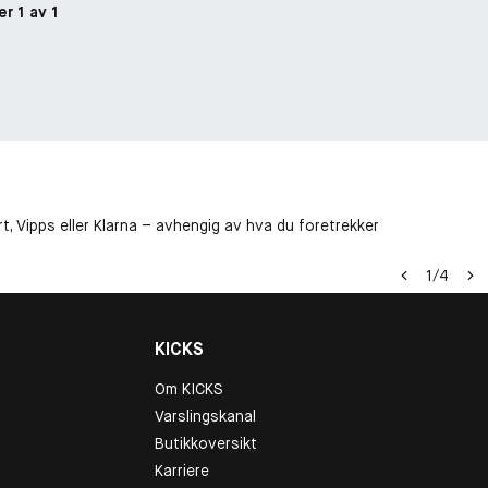
er 1 av 1
t, Vipps eller Klarna – avhengig av hva du foretrekker
1
/
4
KICKS
Om KICKS
Varslingskanal
Butikkoversikt
Karriere