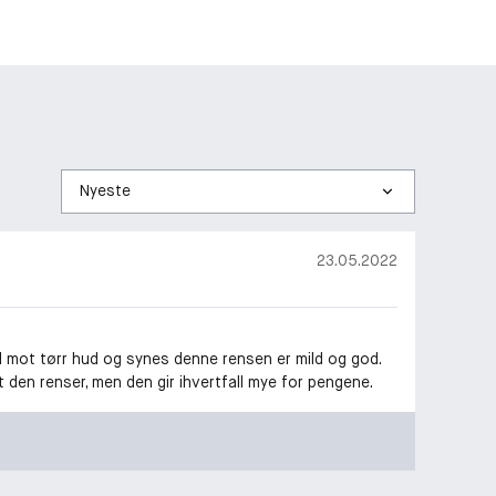
Sorter
etter
23.05.2022
 mot tørr hud og synes denne rensen er mild og god.
dt den renser, men den gir ihvertfall mye for pengene.