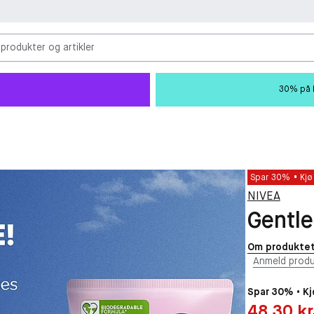
 produkter og artikler
30% på M
Spar 30%
Kjø
NIVEA
Gentle
Om produkte
Anmeld produ
Spar 30% • Kj
Pris: 48,30 kr
48,30 kr