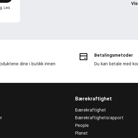
Vis
g. Les
Betalingsmetoder
roduktene dine i butikk innen
Du kan betale med kor
Bærekraftighet
Bærekraftighet
r
Bærekraftighetsrapport
People
Planet