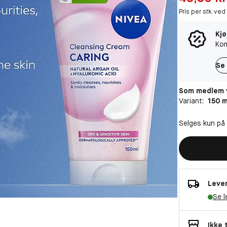
Pris per stk. ved
Kjø
Kom
Se 
Som medlem v
Variant:
150 m
Selges kun på
Lever
Se l
Ikke 