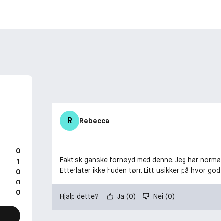
R
Rebecca
0
Faktisk ganske fornøyd med denne. Jeg har normal
1
Etterlater ikke huden tørr. Litt usikker på hvor go
0
0
0
Hjalp dette?
Ja
(
0
)
Nei
(
0
)