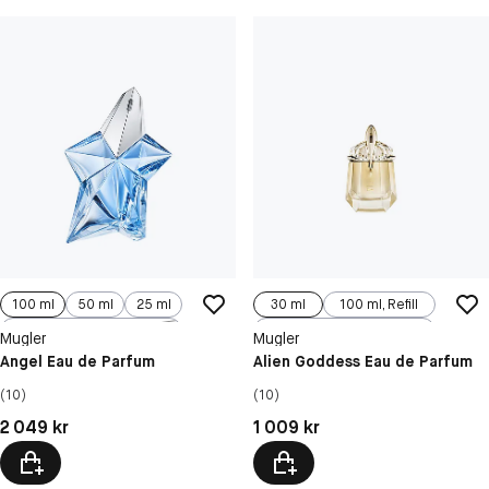
100 ml
50 ml
25 ml
30 ml
100 ml, Refill
100 ml, Refill
60 ml
Mugler
Mugler
Angel Eau de Parfum
Alien Goddess Eau de Parfum
(10)
(10)
Pris: 2 049 kr
Pris: 1 009 kr
2 049 kr
1 009 kr