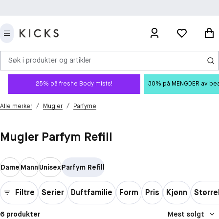
Søk i produkter og artikler
25% på freshe Body mists!
30% på MENGDER av beauty
/
/
Alle merker
Mugler
Parfyme
Mugler Parfym Refill
Dame
Mann
Unisex
Parfym Refill
Filtre
Serier
Duftfamilie
Form
Pris
Kjønn
Større
6 produkter
Mest solgt