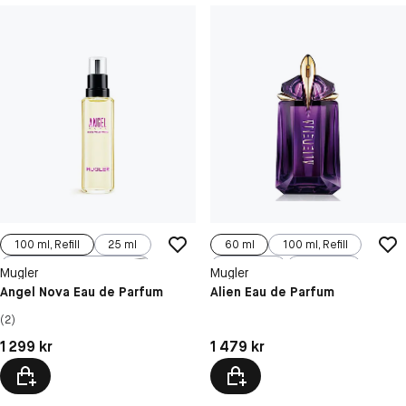
100 ml, Refill
25 ml
60 ml
100 ml, Refill
50 ml
90 ml
30 ml
Mugler
Mugler
Angel Nova Eau de Parfum
Alien Eau de Parfum
(2)
Pris: 1 299 kr
Pris: 1 479 kr
1 299 kr
1 479 kr