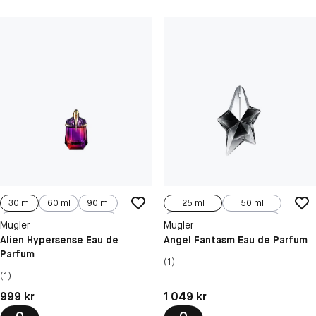
30 ml
60 ml
90 ml
25 ml
50 ml
100 ml, Refill
100 ml, Refill
Mugler
Mugler
Alien Hypersense Eau de
Angel Fantasm Eau de Parfum
Parfum
(1)
(1)
Pris: 999 kr
Pris: 1 049 kr
999 kr
1 049 kr