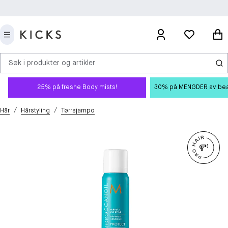
Søk i produkter og artikler
25% på freshe Body mists!
30% på MENGDER av beauty
/
/
Hår
Hårstyling
Tørrsjampo