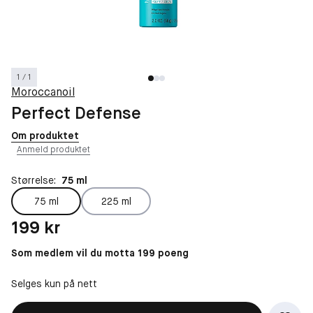
1 / 1
Moroccanoil
Perfect Defense
Om produktet
Anmeld produktet
Størrelse:
75 ml
75 ml
225 ml
Pris: 199 kr
199 kr
Som medlem vil du motta 199 poeng
Selges kun på nett