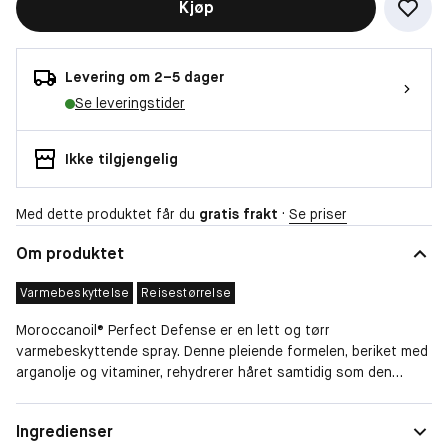
Kjøp
Levering om 2–5 dager
Se leveringstider
Ikke tilgjengelig
Med dette produktet får du
gratis frakt
·
Se priser
Om produktet
Varmebeskyttelse
Reisestørrelse
Moroccanoil® Perfect Defense er en lett og tørr
varmebeskyttende spray. Denne pleiende formelen, beriket med
arganolje og vitaminer, rehydrerer håret samtidig som den
beskytter mot de skadelige effektene av varmestyling opp til
230°C.
Størrelse
Reisestørrelse
Ingredienser