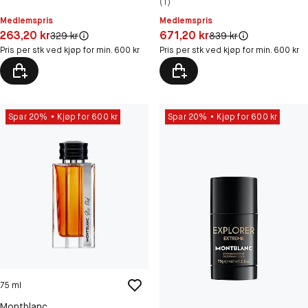
(1)
Medlemspris
Medlemspris
Pris: 263,20 kr
Pris: 671,20 kr
263,20 kr
671,20 kr
Original pris:
Original pris:
329 kr
839 kr
Pris per stk ved kjøp for min. 600 kr
Pris per stk ved kjøp for min. 600 kr
Spar 20%
Kjøp for 600 kr
Spar 20%
Kjøp for 600 kr
75 ml
Montblanc