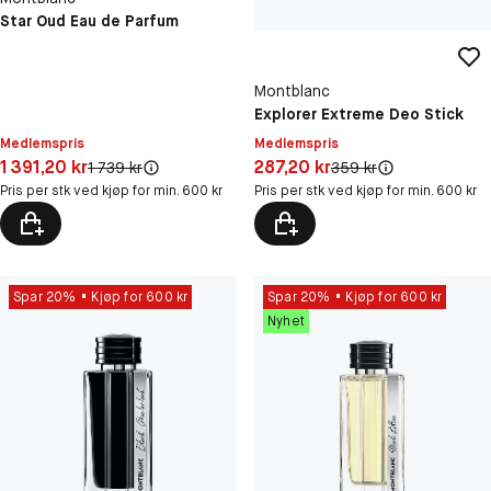
Star Oud Eau de Parfum
Montblanc
Explorer Extreme Deo Stick
Medlemspris
Medlemspris
Pris: 1 391,20 kr
Pris: 287,20 kr
1 391,20 kr
287,20 kr
Original pris:
Original pris:
1 739 kr
359 kr
Pris per stk ved kjøp for min. 600 kr
Pris per stk ved kjøp for min. 600 kr
Spar 20%
Kjøp for 600 kr
Spar 20%
Kjøp for 600 kr
Nyhet