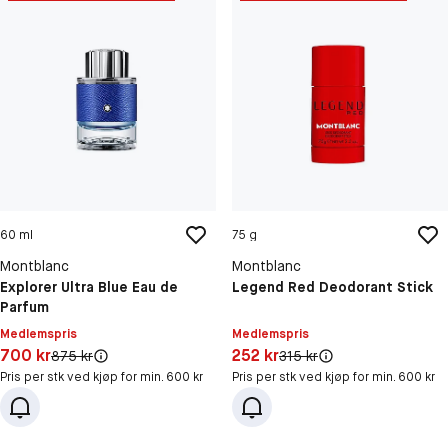
60 ml
75 g
Montblanc
Montblanc
Explorer Ultra Blue Eau de
Legend Red Deodorant Stick
Parfum
Medlemspris
Medlemspris
Pris: 700 kr
Pris: 252 kr
700 kr
252 kr
Original pris:
Original pris:
875 kr
315 kr
Pris per stk ved kjøp for min. 600 kr
Pris per stk ved kjøp for min. 600 kr