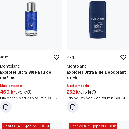
30 ml
75 g
Montblanc
Montblanc
Explorer Ultra Blue Eau de
Explorer Ultra Blue Deodorant
Parfum
Stick
Medlemspris
Medlemspris
Pris: 460 kr
Pris: 252 kr
460 kr
252 kr
Original pris:
Original pris:
575 kr
315 kr
Pris per stk ved kjøp for min. 600 kr
Pris per stk ved kjøp for min. 600 kr
Spar 20%
Kjøp for 600 kr
Spar 20%
Kjøp for 600 kr