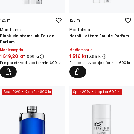
125 ml
125 ml
Montblanc
Montblanc
Black Meisterstück Eau de
Neroli Letters Eau de Parfum
Parfum
Medlemspris
Medlemspris
Pris: 1 519,20 kr
Pris: 1 516 kr
1 519,20 kr
1 516 kr
Original pris:
Original pris:
1 899 kr
1 895 kr
Pris per stk ved kjøp for min. 600 kr
Pris per stk ved kjøp for min. 600 kr
Spar 20%
Kjøp for 600 kr
Spar 20%
Kjøp for 600 kr