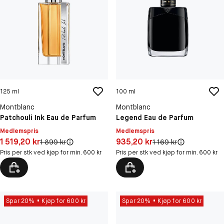
125 ml
100 ml
Montblanc
Montblanc
Patchouli Ink Eau de Parfum
Legend Eau de Parfum
Medlemspris
Medlemspris
Pris: 1 519,20 kr
Pris: 935,20 kr
1 519,20 kr
935,20 kr
Original pris:
Original pris:
1 899 kr
1 169 kr
Pris per stk ved kjøp for min. 600 kr
Pris per stk ved kjøp for min. 600 kr
Spar 20%
Kjøp for 600 kr
Spar 20%
Kjøp for 600 kr