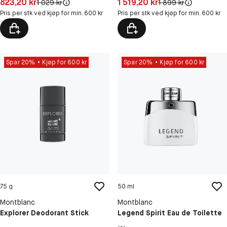
Pris: 823,20 kr
Pris: 1 519,20 kr
823,20 kr
1 519,20 kr
Original pris:
Original pris:
1 029 kr
1 899 kr
Pris per stk ved kjøp for min. 600 kr
Pris per stk ved kjøp for min. 600 kr
Spar 20%
Kjøp for 600 kr
Spar 20%
Kjøp for 600 kr
75 g
50 ml
Montblanc
Montblanc
Explorer Deodorant Stick
Legend Spirit Eau de Toilette