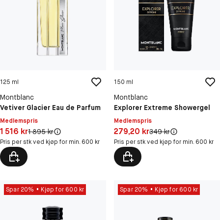
125 ml
150 ml
Montblanc
Montblanc
Vetiver Glacier Eau de Parfum
Explorer Extreme Showergel
Medlemspris
Medlemspris
Pris: 1 516 kr
Pris: 279,20 kr
1 516 kr
279,20 kr
Original pris:
Original pris:
1 895 kr
349 kr
Pris per stk ved kjøp for min. 600 kr
Pris per stk ved kjøp for min. 600 kr
Spar 20%
Kjøp for 600 kr
Spar 20%
Kjøp for 600 kr