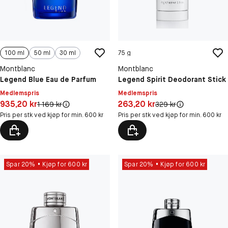
100 ml
50 ml
30 ml
75 g
Montblanc
Montblanc
Legend Blue Eau de Parfum
Legend Spirit Deodorant Stick
Medlemspris
Medlemspris
Pris: 935,20 kr
Pris: 263,20 kr
935,20 kr
263,20 kr
Original pris:
Original pris:
1 169 kr
329 kr
Pris per stk ved kjøp for min. 600 kr
Pris per stk ved kjøp for min. 600 kr
Spar 20%
Kjøp for 600 kr
Spar 20%
Kjøp for 600 kr