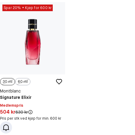
Spar 20%
Kjøp for 600 kr
30 ml
60 ml
Montblanc
Signature Elixir
Medlemspris
Pris: 504 kr
504 kr
Original pris:
630 kr
Pris per stk ved kjøp for min. 600 kr