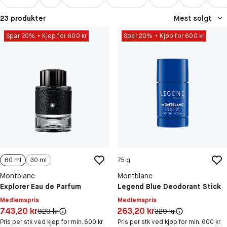
23 produkter
Mest solgt
Spar 20%
Kjøp for 600 kr
Spar 20%
Kjøp for 600 kr
60 ml
30 ml
75 g
Montblanc
Montblanc
Explorer Eau de Parfum
Legend Blue Deodorant Stick
Medlemspris
Medlemspris
Pris: 743,20 kr
Pris: 263,20 kr
743,20 kr
263,20 kr
Original pris:
Original pris:
929 kr
329 kr
Pris per stk ved kjøp for min. 600 kr
Pris per stk ved kjøp for min. 600 kr