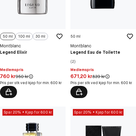
50 ml
100 ml
30 ml
50 ml
Montblanc
Montblanc
Legend Elixir
Legend Eau de Toilette
(2)
Medlemspris
Medlemspris
Pris: 760 kr
Pris: 671,20 kr
760 kr
671,20 kr
Original pris:
Original pris:
950 kr
839 kr
Pris per stk ved kjøp for min. 600 kr
Pris per stk ved kjøp for min. 600 kr
Spar 20%
Kjøp for 600 kr
Spar 20%
Kjøp for 600 kr