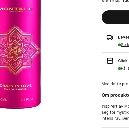
Størrelse:
100
Lever
Se l
Click
På l
Med dette pro
Om produkt
Inspirert av 
seg for mystikk
intens rav. De
beriket med de