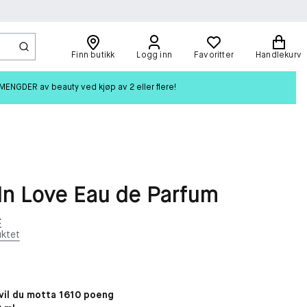
Finn butikk
Logg inn
Favoritter
Handlekurv
ENGDER av beauty ved kjøp av 2 eller flere!
In Love Eau de Parfum
t
ktet
il du motta 1610 poeng