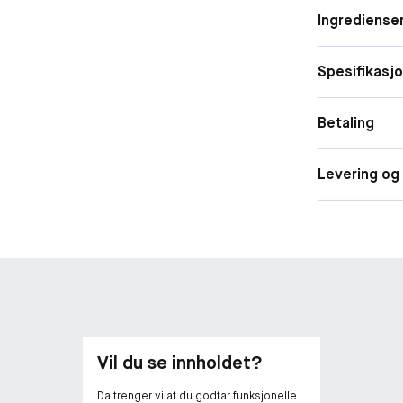
«signaturduft»
Form
Ingrediense
LOVE er rik på 
Duftfamili
lidenskap. En 
Spesifikasj
Betaling
Levering og 
Vil du se innholdet?
Da trenger vi at du godtar funksjonelle