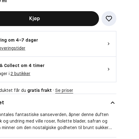
 ml
Kjøp
ing om 4–7 dager
everingstider
 & Collect om 4 timer
ager i
2 butikker
duktet får du
gratis frakt
·
Se priser
et
Montales fantastiske sanseverden, åpner denne duften
 og undring med ville roser, fiolette blader, safran og
n minner om den nostalgiske godheten til brunt sukker
n sensuelle varmen fra vaniljestang - den typen