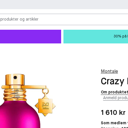
 produkter og artikler
30% på M
Montale
Crazy 
Om produkte
Anmeld produ
Pris: 1 610 kr
1 610 kr
Som medlem v