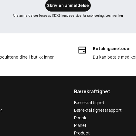
Skriv en anmeldelse
Alle anmeldelser leses av KICKS kundeservice før publisering. Les mer
her
Betalingsmetoder
roduktene dine i butikk innen
Du kan betale med kor
Bærekraftighet
Bærekraftighet
r
Bærekraftighetsrapport
People
Planet
Product