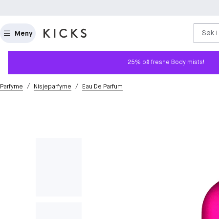
Søk i
Meny
25% på freshe Body mists!
/
/
Parfyme
Nisjeparfyme
Eau De Parfum