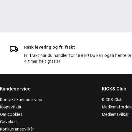
Rask levering og fri frakt
Fri frakt når du handler for 199 kr! Du kan også hente p
4 timer helt gratis!
Kundeservice
KICKS Club
Kontakt kundeservice
KICKS Club
Kjøpsvillkår
Medlemsfordele
Om cookies
Medlemsvilkår
Gavekort
Konkurransevilkår