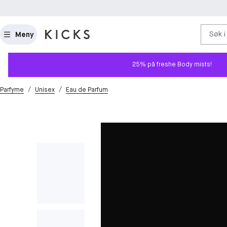
Søk i
Meny
25% på freshe Body mists!
/
/
Parfyme
Unisex
Eau de Parfum