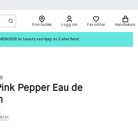
Finn butikk
Logg inn
Favoritter
Handlekurv
ENGDER av beauty ved kjøp av 2 eller flere!
wn
Pink Pepper Eau de
m
t
ktet