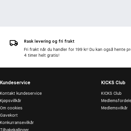
Rask levering og fri frakt
Fri frakt når du handler for 199 kr! Du kan også hente p
4 timer helt gratis!
Kundeservice
KICKS Club
Kontakt kundeservice
KICKS Club
Kjøpsvillkår
Medlemsfordele
Om cookies
Medlemsvilkår
Gavekort
Konkurransevilkår
Tilbakekallinger