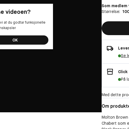
Som medlem v
 se videoen?
Størrelse:
100
vi at du godtar funksjonelle
nskapsler
OK
Lever
Se l
Click
På l
Med dette pro
Om produkt
Molton Brown F
Chabert som en