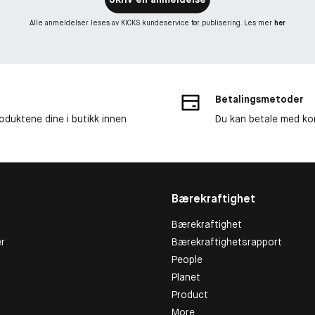
Alle anmeldelser leses av KICKS kundeservice før publisering. Les mer
her
Betalingsmetoder
roduktene dine i butikk innen
Du kan betale med kor
Bærekraftighet
Bærekraftighet
r
Bærekraftighetsrapport
People
Planet
Product
More