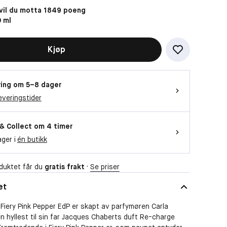
il du motta 1849 poeng
Vil du se videoen?
 ml
Da trenger vi at du godtar funksjonelle
Kjøp
informasjonskapsler
OK
ing om 5–8 dager
everingstider
 & Collect om 4 timer
ager i
én butikk
duktet får du
gratis frakt
·
Se priser
et
iery Pink Pepper EdP er skapt av parfymøren Carla
 hyllest til sin far Jacques Chaberts duft Re-charge