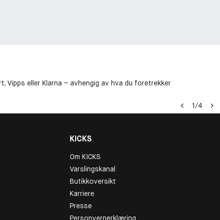
t, Vipps eller Klarna – avhengig av hva du foretrekker
1
/
4
KICKS
Om KICKS
Varslingskanal
Butikkoversikt
Karriere
Presse
Personvernerklæring