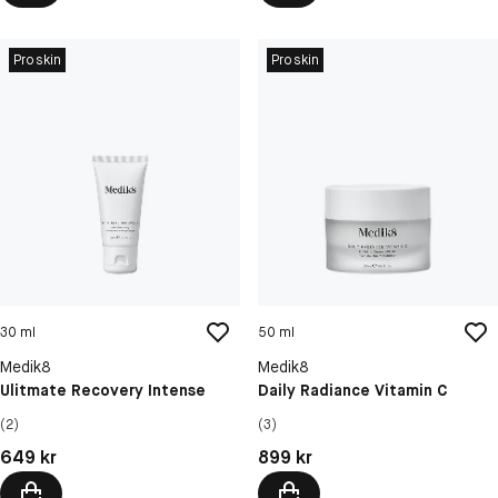
Proskin
Proskin
30 ml
50 ml
Medik8
Medik8
Ulitmate Recovery Intense
Daily Radiance Vitamin C
(2)
(3)
Pris: 649 kr
Pris: 899 kr
649 kr
899 kr