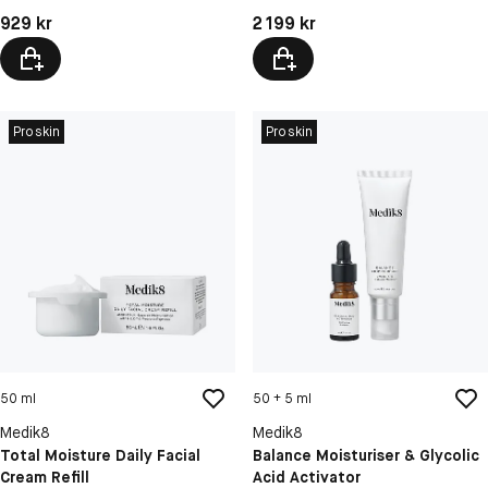
Pris: 929 kr
Pris: 2 199 kr
929 kr
2 199 kr
Proskin
Proskin
50 ml
50 + 5 ml
Medik8
Medik8
Total Moisture Daily Facial
Balance Moisturiser & Glycolic
Cream Refill
Acid Activator