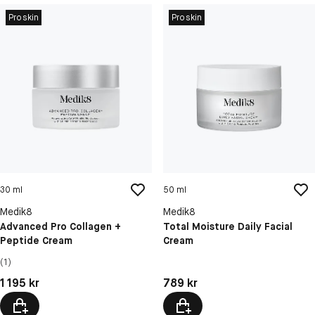
Proskin
Proskin
30 ml
50 ml
Medik8
Medik8
Advanced Pro Collagen +
Total Moisture Daily Facial
Peptide Cream
Cream
(1)
Pris: 1 195 kr
Pris: 789 kr
1 195 kr
789 kr