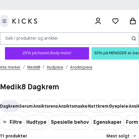
Søk i produkter og artikler
25% på freshe Body mists!
30% på MENGDER av beauty
/
/
/
Alle merker
Medik8
Hudpleie
Ansiktspleie
Medik8 Dagkrem
Dagkrem
Serum
Ansiktsrens
Ansiktsmaske
Nattkrem
Øyepleie
Ansi
Filtre
Hudtype
Spesielle behov
Egenskaper
Form
11 produkter
Mest solgt