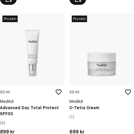
Proskin
Proskin
50 ml
50 ml
Medik8
Medik8
Advanced Day Total Protect
C-Tetra Cream
SPF30
(1)
(3)
Pris: 899 kr
Pris: 699 kr
899 kr
699 kr