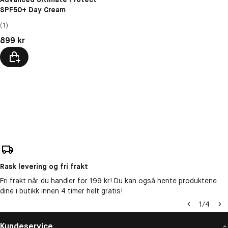
SPF50+ Day Cream
(1)
Pris: 899 kr
899 kr
Rask levering og fri frakt
Fri frakt når du handler for 199 kr! Du kan også hente produktene
dine i butikk innen 4 timer helt gratis!
1
/
4
Kundeservice