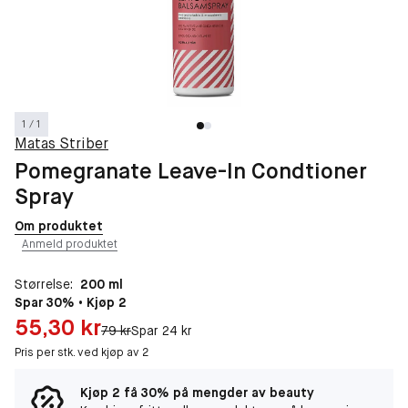
1 / 1
Matas Striber
Pomegranate Leave-In Condtioner
Spray
Om produktet
Anmeld produktet
Størrelse:
200 ml
Spar 30% • Kjøp 2
Pris: 55,30 kr
55,30 kr
Original pris:
79 kr
Spar 24 kr
Pris per stk. ved kjøp av 2
Kjøp 2 få 30% på mengder av beauty