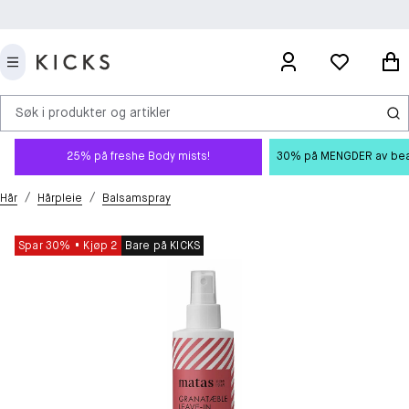
Søk i produkter og artikler
25% på freshe Body mists!
30% på MENGDER av beauty
/
/
Hår
Hårpleie
Balsamspray
Spar 30%
Kjøp 2
Bare på KICKS