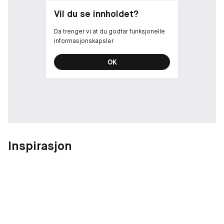
store mengder fukt
Vil du se innholdet?
Vegansk (uten animalske ingredienser)
Da trenger vi at du godtar funksjonelle
informasjonskapsler
Produsert i Danmark
OK
pH-verdi: ca. 4,2
Inspirasjon