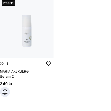
Proskin
30 ml
MARIA ÅKERBERG
Serum C
Pris: 349 kr
349 kr