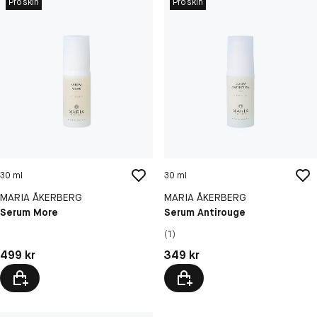
Proskin
Proskin
30 ml
30 ml
MARIA ÅKERBERG
MARIA ÅKERBERG
Serum More
Serum Antirouge
(1)
Pris: 499 kr
Pris: 349 kr
499 kr
349 kr