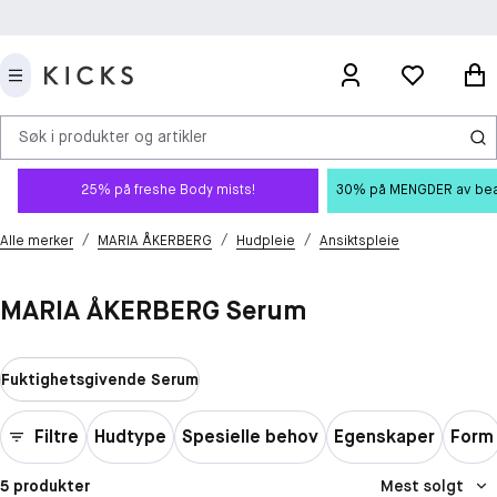
Søk i produkter og artikler
25% på freshe Body mists!
30% på MENGDER av beauty
/
/
/
Alle merker
MARIA ÅKERBERG
Hudpleie
Ansiktspleie
MARIA ÅKERBERG Serum
Fuktighetsgivende Serum
Filtre
Hudtype
Spesielle behov
Egenskaper
Form
5 produkter
Mest solgt