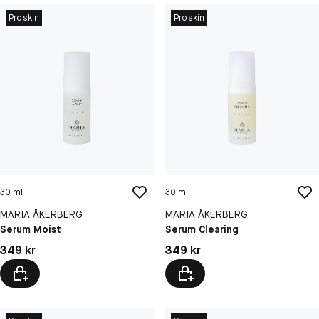
Proskin
Proskin
30 ml
30 ml
MARIA ÅKERBERG
MARIA ÅKERBERG
Serum Moist
Serum Clearing
Pris: 349 kr
Pris: 349 kr
349 kr
349 kr