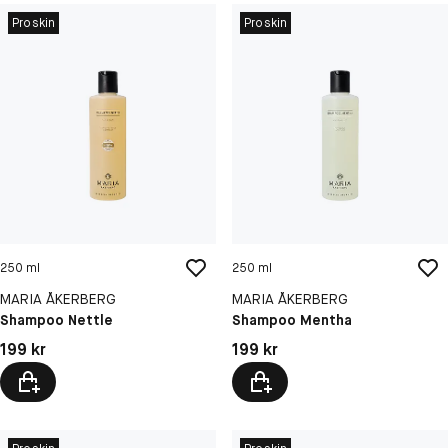
Proskin
Proskin
250 ml
250 ml
MARIA ÅKERBERG
MARIA ÅKERBERG
Shampoo Nettle
Shampoo Mentha
Pris: 199 kr
Pris: 199 kr
199 kr
199 kr