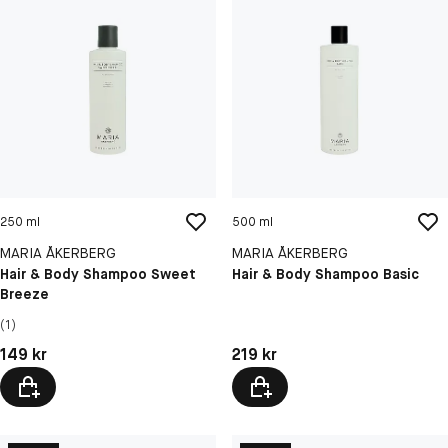
250 ml
500 ml
MARIA ÅKERBERG
MARIA ÅKERBERG
Hair & Body Shampoo Sweet
Hair & Body Shampoo Basic
Breeze
(1)
Pris: 149 kr
Pris: 219 kr
149 kr
219 kr