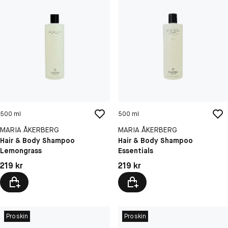
500 ml
500 ml
MARIA ÅKERBERG
MARIA ÅKERBERG
Hair & Body Shampoo
Hair & Body Shampoo
Lemongrass
Essentials
Pris: 219 kr
Pris: 219 kr
219 kr
219 kr
Proskin
Proskin