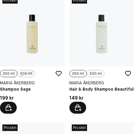
Proskin
Proskin
250 ml
500 ml
250 ml
500 ml
MARIA ÅKERBERG
MARIA ÅKERBERG
Shampoo Sage
Hair & Body Shampoo Beautiful
Pris: 199 kr
Pris: 149 kr
199 kr
149 kr
Proskin
Proskin