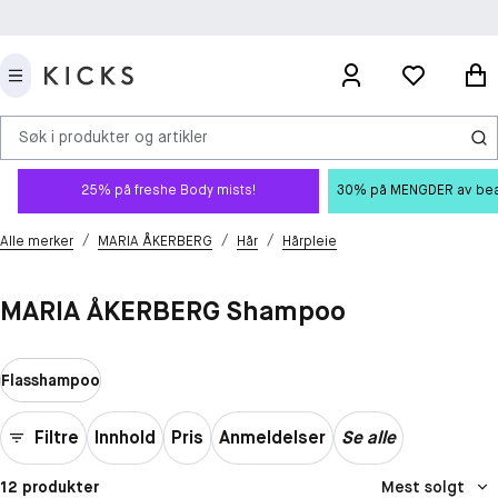
Søk i produkter og artikler
25% på freshe Body mists!
30% på MENGDER av beauty
/
/
/
Alle merker
MARIA ÅKERBERG
Hår
Hårpleie
MARIA ÅKERBERG Shampoo
Flasshampoo
Filtre
Innhold
Pris
Anmeldelser
Se alle
12 produkter
Mest solgt