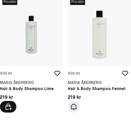
Proskin
Proskin
500 ml
500 ml
MARIA ÅKERBERG
MARIA ÅKERBERG
Hair & Body Shampoo Lime
Hair & Body Shampoo Fennel
Pris: 219 kr
Pris: 219 kr
219 kr
219 kr