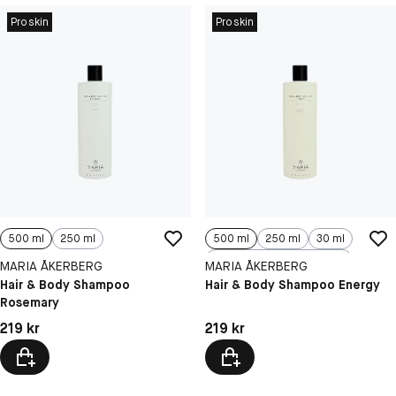
Proskin
Proskin
500 ml
250 ml
500 ml
250 ml
30 ml
100 ml
MARIA ÅKERBERG
MARIA ÅKERBERG
Hair & Body Shampoo
Hair & Body Shampoo Energy
Rosemary
Pris: 219 kr
Pris: 219 kr
219 kr
219 kr