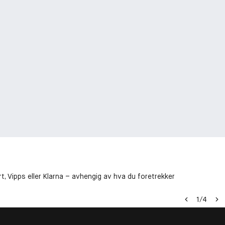
t, Vipps eller Klarna – avhengig av hva du foretrekker
1
/
4