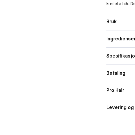
krøllete hår. 
hibiskusfrøeks
veldefinerte o
Bruk
Ingrediense
Spesifikasj
Betaling
Pro Hair
Levering og 