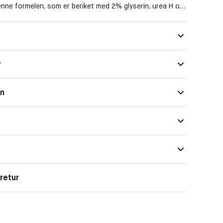
Denne formelen, som er beriket med 2% glyserin, urea H og
trakt, definerer mønsteret og aktiverer krøllene. De blir
g krusfrie*. Varmebeskyttelse opptil 230°C.
r
on
retur