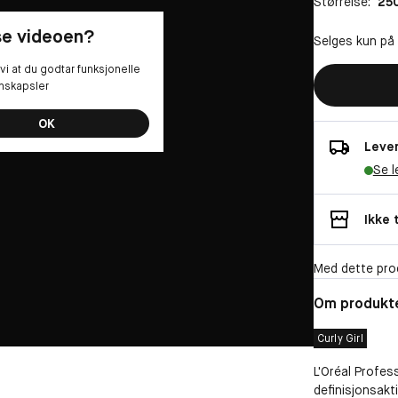
Størrelse:
250
 se videoen?
Selges kun på
vi at du godtar funksjonelle
nskapsler
OK
Lever
Se l
Ikke 
Med dette pro
Om produkt
Curly Girl
L'Oréal Profes
definisjonsakt