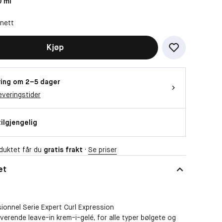
 ml
 nett
Kjøp
ing om 2–5 dager
everingstider
tilgjengelig
duktet får du
gratis frakt
·
Se priser
et
sionnel Serie Expert Curl Expression
iverende leave-in krem-i-gelé, for alle typer bølgete og