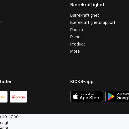
Bærekraftighet
Bærekraftighet
r
Bærekraftighetsrapport
People
Planet
Product
More
toder
KICKS-app
.00-17.00
engt
engt