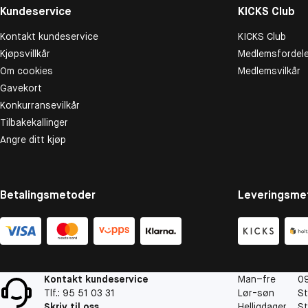
Kundeservice
KICKS Club
Kontakt kundeservice
KICKS Club
Kjøpsvillkår
Medlemsfordele
Om cookies
Medlemsvilkår
Gavekort
Konkurransevilkår
Tilbakekallinger
Angre ditt kjøp
Betalingsmetoder
Leveringsme
Kontakt kundeservice
Man–fre
09
Tlf.: 95 51 03 31
Lør-søn
St
Skriv til oss
Helligdager
St