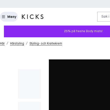
Søk i
Meny
25% på freshe Body mists!
/
/
Hår
Hårstyling
Styling- och Krøllekrem