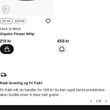
50 ml
150 ml
Less Is More
Organic Flower Whip
Pris: 219 kr
Pris: 459 kr
219 kr
459 kr
Rask levering og fri frakt
Fri frakt når du handler for 199 kr! Du kan også hente produktene
dine i butikk innen 4 timer helt gratis!
1
/
4