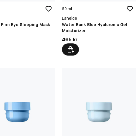
50 ml
Laneige
 Firm Eye Sleeping Mask
Water Bank Blue Hyaluronic Gel
Moisturizer
kr
Pris: 465 kr
465 kr