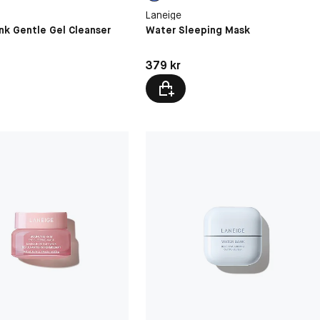
Laneige
nk Gentle Gel Cleanser
Water Sleeping Mask
kr
Pris: 379 kr
379 kr