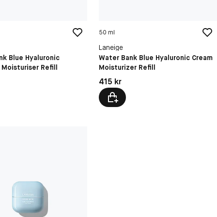
50 ml
Laneige
nk Blue Hyaluronic
Water Bank Blue Hyaluronic Cream
 Moisturiser Refill
Moisturizer Refill
kr
Pris: 415 kr
415 kr