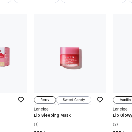
Berry
Sweet Candy
Vanilla
Vanilla
Gummy Bear
B
Laneige
Laneige
Swe
Lip Sleeping Mask
Lip Glow
Gu
(1)
(2)