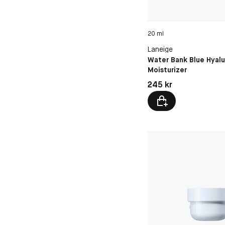
20 ml
Laneige
Water Bank Blue Hyal
Moisturizer
Pris: 245 kr
245 kr