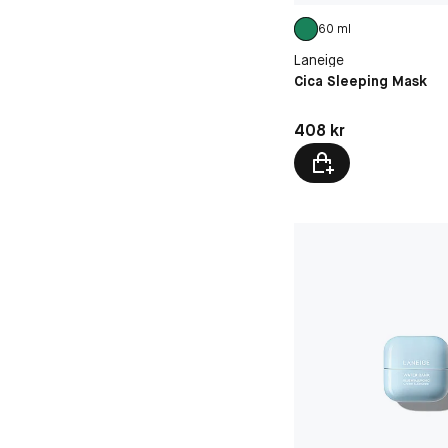
60 ml
Laneige
Cica Sleeping Mask
Pris: 408 kr
408 kr