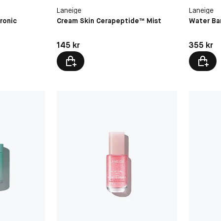
Laneige
Laneige
ronic
Cream Skin Cerapeptide™ Mist
Water Ba
Pris: 145 kr
Pris: 355 
145 kr
355 kr