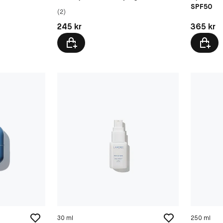
SPF50
(2)
Pris: 245 kr
Pris: 365 
245 kr
365 kr
30 ml
250 ml