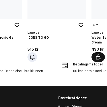
25 ml
Laneige
Laneige
ronic Gel
ICONS TO GO
Water Ba
Cream
Pris: 315 kr
Pris: 490 
315 kr
490 kr
Betalingsmetoder
roduktene dine i butikk innen
Du kan betale med kor
Bærekraftighet
Bærekraftighet