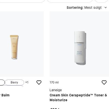
Sortering
:
Mest solgt
Berry
+
1
170 ml
lueberry
Laneige
et Candy
y Balm
Cream Skin Cerapeptide™ Toner &
Moisturize
mmy Bear