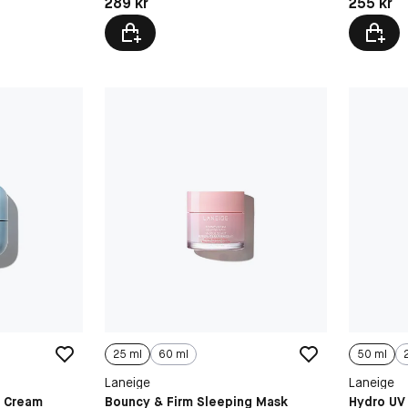
Pris: 289 kr
Pris: 255 
289 kr
255 kr
25 ml
60 ml
50 ml
Laneige
Laneige
c Cream
Bouncy & Firm Sleeping Mask
Hydro UV