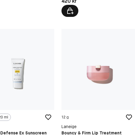
kr
Pris: 420 kr
420 kr
20 ml
12 g
Laneige
 Defense Ex Sunscreen
Bouncy & Firm Lip Treatment