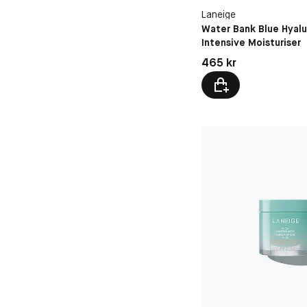
Laneige
Water Bank Blue Hyalu
Intensive Moisturiser
Pris: 465 kr
465 kr