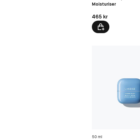
Moisturiser
Pris: 465 kr
465 kr
50 ml