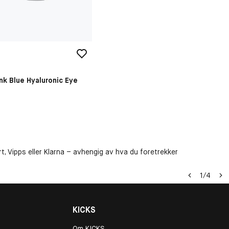
nk Blue Hyaluronic Eye
kr
t, Vipps eller Klarna – avhengig av hva du foretrekker
1
/
4
KICKS
Om KICKS