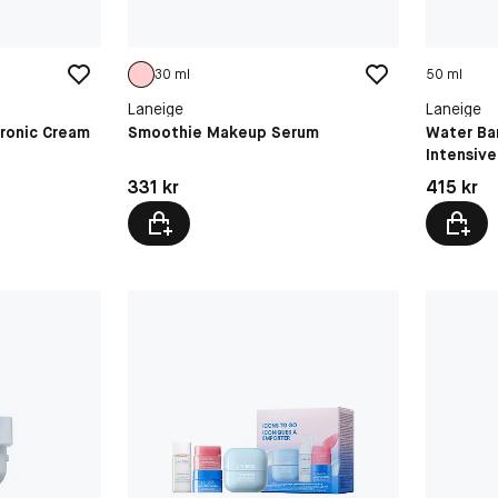
30 ml
50 ml
Laneige
Laneige
uronic Cream
Smoothie Makeup Serum
Water Ba
Intensive
Pris: 331 kr
Pris: 415 
331 kr
415 kr