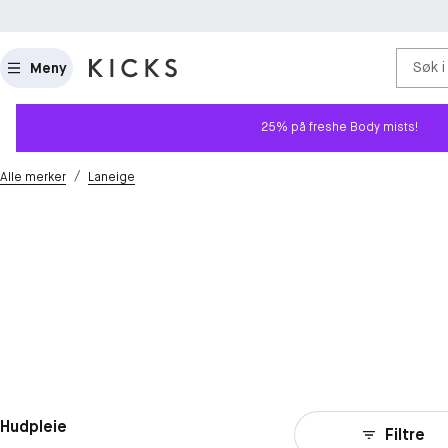
Søk i
Meny
25% på freshe Body mists!
/
Alle merker
Laneige
Hudpleie
Filtre