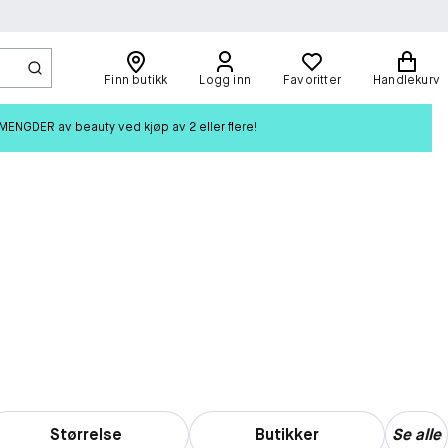
Finn butikk
Logg inn
Favoritter
Handlekurv
ENGDER av beauty ved kjøp av 2 eller flere!
Størrelse
Butikker
Se alle