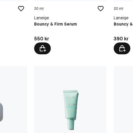
30 ml
20 ml
Laneige
Laneige
Bouncy & Firm Serum
Bouncy &
Pris: 550 kr
Pris: 390 
550 kr
390 kr