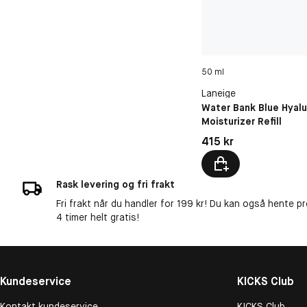
50 ml
Laneige
Water Bank Blue Hyalu
Moisturizer Refill
Pris: 415 kr
415 kr
Rask levering og fri frakt
Fri frakt når du handler for 199 kr! Du kan også hente p
4 timer helt gratis!
Kundeservice
KICKS Club
Kontakt kundeservice
KICKS Club