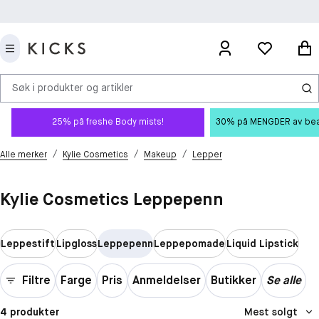
Søk i produkter og artikler
25% på freshe Body mists!
30% på MENGDER av beauty
/
/
/
Alle merker
Kylie Cosmetics
Makeup
Lepper
Kylie Cosmetics Leppepenn
Leppestift
Lipgloss
Leppepenn
Leppepomade
Liquid Lipstick
Filtre
Farge
Pris
Anmeldelser
Butikker
Se alle
4 produkter
Mest solgt