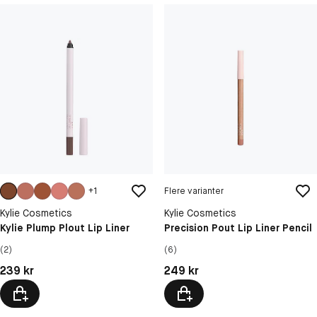
+
1
Flere varianter
Kylie Cosmetics
Kylie Cosmetics
Kylie Plump Plout Lip Liner
Precision Pout Lip Liner Pencil
(2)
(6)
Pris: 239 kr
Pris: 249 kr
239 kr
249 kr