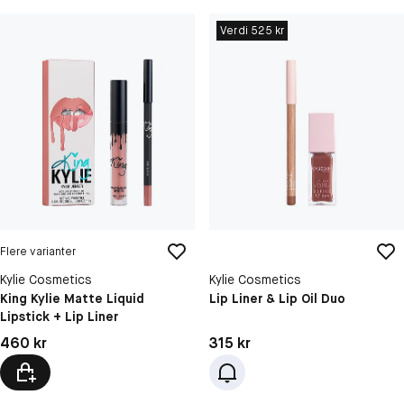
Verdi 525 kr
Flere varianter
Kylie Cosmetics
Kylie Cosmetics
King Kylie Matte Liquid
Lip Liner & Lip Oil Duo
Lipstick + Lip Liner
Pris: 460 kr
Pris: 315 kr
460 kr
315 kr