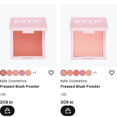
+
1
+
1
Kylie Cosmetics
Kylie Cosmetics
Pressed Blush Powder
Pressed Blush Powder
(38)
(38)
Pris: 309 kr
Pris: 309 kr
309 kr
309 kr