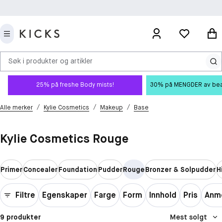
Søk i produkter og artikler
25% på freshe Body mists!
30% på MENGDER av beauty
/
/
/
Alle merker
Kylie Cosmetics
Makeup
Base
Kylie Cosmetics Rouge
Primer
Concealer
Foundation
Pudder
Rouge
Bronzer & Solpudder
H
Filtre
Egenskaper
Farge
Form
Innhold
Pris
Anme
9 produkter
Mest solgt