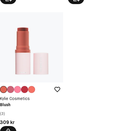
Kylie Cosmetics
Blush
(3)
Pris: 309 kr
309 kr