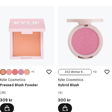
+
1
353 Winter K...
+
3
Cheeky Mood
Kylie Cosmetics
Kylie Cosmetics
425 Ladybug
Pressed Blush Powder
Hybrid Blush
Petal
Pink Please
(38)
(9)
Pris: 309 kr
Pris: 300 kr
309 kr
300 kr