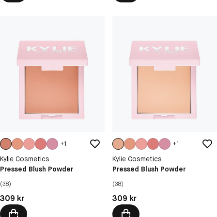
+
1
+
1
Kylie Cosmetics
Kylie Cosmetics
Pressed Blush Powder
Pressed Blush Powder
(38)
(38)
Pris: 309 kr
Pris: 309 kr
309 kr
309 kr