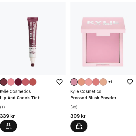
+
1
Kylie Cosmetics
Kylie Cosmetics
Lip And Cheek Tint
Pressed Blush Powder
(1)
(38)
Pris: 339 kr
Pris: 309 kr
339 kr
309 kr