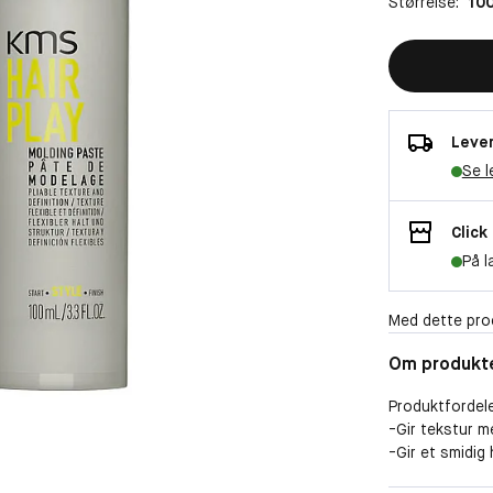
Størrelse:
100
Lever
Se l
Click
På l
Med dette pro
Om produkt
Produktfordel
-Gir tekstur m
-Gir et smidig
-Bidrar til å k