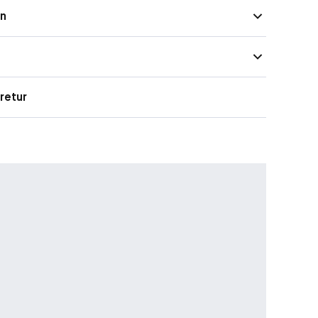
on
år med korketrekkere
rodukt (sertifisert av Climate Partner).
retur