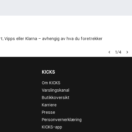
t, Vipps eller Klarna – avhengig av hva du foretrekker
1
/
4
KICKS
Om KICKS
Varslingskanal
Butikkoversikt
Karriere
Presse
Personvernerklæring
KICKS-app