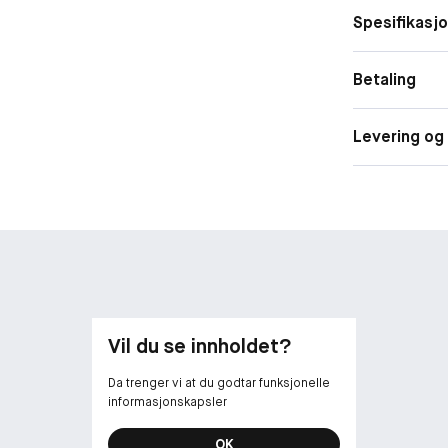
Spesifikasj
Hårtype:
Rett hår til h
Betaling
Klimanøytralt p
Levering og 
Vil du se innholdet?
Da trenger vi at du godtar funksjonelle
informasjonskapsler
OK