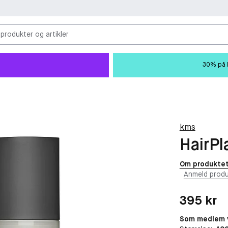
 produkter og artikler
30% på M
kms
HairPl
Om produkte
Anmeld produ
Pris: 395 kr
395 kr
Som medlem v