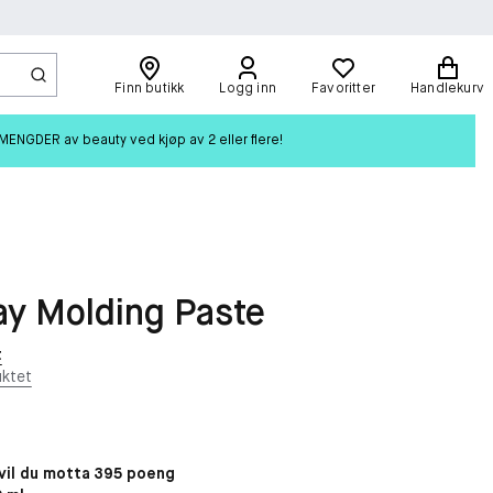
Finn butikk
Logg inn
Favoritter
Handlekurv
ENGDER av beauty ved kjøp av 2 eller flere!
ay Molding Paste
t
ktet
il du motta 395 poeng