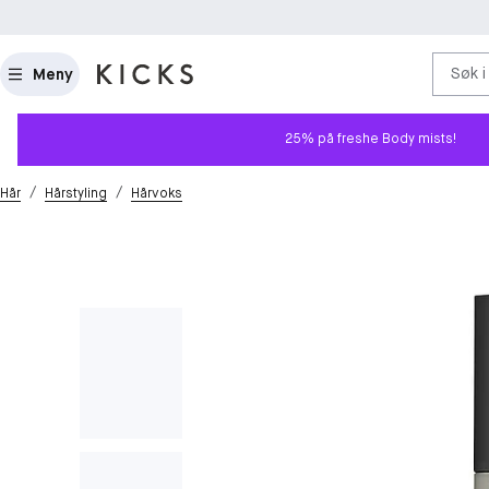
Søk i
Meny
25% på freshe Body mists!
/
/
Hår
Hårstyling
Hårvoks