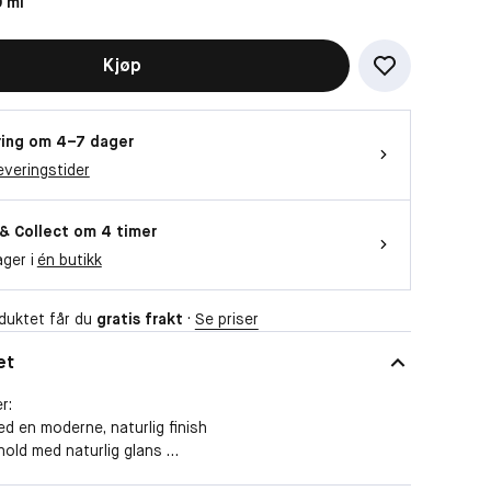
 ml
Kjøp
ing om 4–7 dager
everingstider
 & Collect om 4 timer
ager i
én butikk
duktet får du
gratis frakt
·
Se priser
et
er:
ed en moderne, naturlig finish
 hold med naturlig glans
ontrollere middels til grove hårtyper.