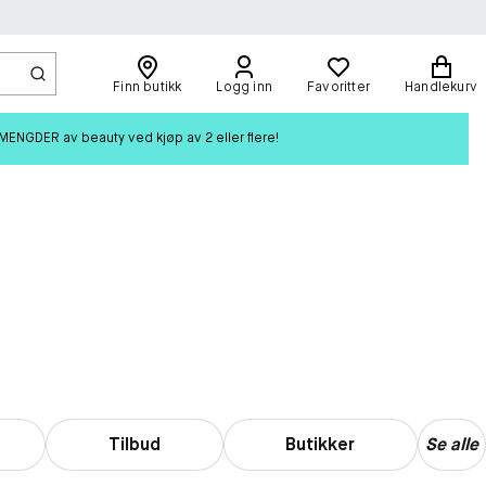
Finn butikk
Logg inn
Favoritter
Handlekurv
ENGDER av beauty ved kjøp av 2 eller flere!
Tilbud
Butikker
Se alle