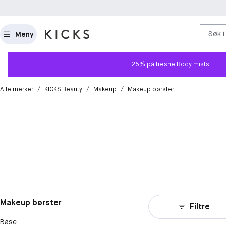
Søk i
Meny
25% på freshe Body mists!
/
/
/
Alle merker
KICKS Beauty
Makeup
Makeup børster
Makeup børster
Filtre
Base