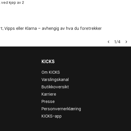
k. ved kjøp av 2
t, Vipps eller Klarna – avhengig av hva du foretrekker
1
/
4
KICKS
Om KICKS
Varslingskanal
Butikkoversikt
Karriere
Presse
Personvernerklæring
KICKS-app