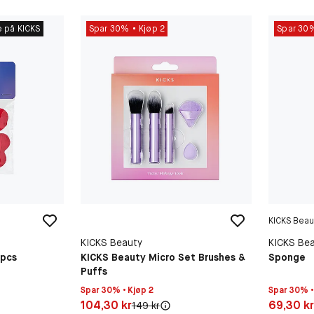
e på KICKS
Spar 30%
Kjøp 2
Spar 30
KICKS Beau
KICKS Beauty
KICKS Be
 pcs
KICKS Beauty Micro Set Brushes &
Sponge
Puffs
Spar 30% • Kjøp 2
Spar 30% •
Pris: 104,30 kr
Pris: 69,3
104,30 kr
69,30 k
Original pris:
149 kr