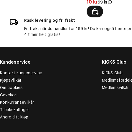
Pris: 10 kr
10 kr
Original pris:
59 kr
Rask levering og fri frakt
Fri frakt når du handler for 199 kr! Du kan også hente p
4 timer helt gratis!
Kundeservice
KICKS Club
Kontakt kundeservice
KICKS Club
Kjøpsvillkår
Medlemsfordele
Om cookies
Medlemsvilkår
Gavekort
Konkurransevilkår
Tilbakekallinger
Angre ditt kjøp