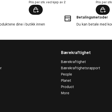
Pris per stk. ved kjøp av 2
Pris per st
Betalingsmetoder
roduktene dine i butikk innen
Du kan betale med kor
Bærekraftighet
Bærekraftighet
r
Bærekraftighetsrapport
People
Planet
Product
More