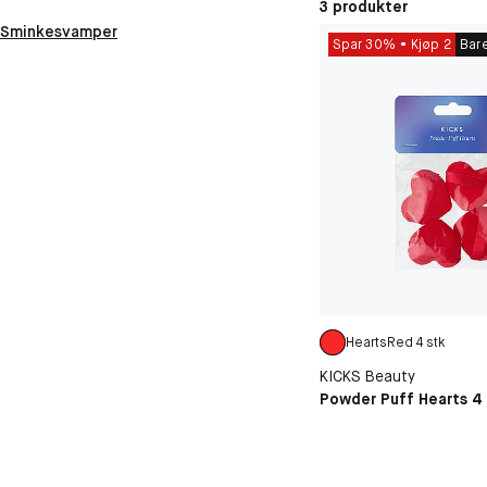
3 produkter
Sminkesvamper
Spar 30%
Kjøp 2
Bar
HeartsRed 4 stk
KICKS Beauty
Powder Puff Hearts 4