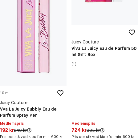
Juicy Couture
Viva La Juicy Eau de Parfum 50
ml Gift Box
(1)
10 ml
Juicy Couture
Vva La Juicy Bubbly Eau de
Parfum Spray Pen
Medlemspris
Medlemspris
Pris: 192 kr
Pris: 724 kr
192 kr
724 kr
Original pris:
Original pris:
240 kr
905 kr
Pris per stk ved kjøp for min. 600 kr
Pris per stk ved kjøp for min. 600 kr