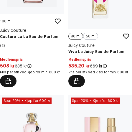
100 ml
Juicy Couture
30 ml
50 ml
Couture La La Eau de Parfum
Juicy Couture
(2)
Viva La Juicy Eau de Parfum
Medlemspris
Medlemspris
Pris: 508 kr
Pris: 535,20 kr
508 kr
535,20 kr
Original pris:
Original pris:
635 kr
669 kr
Pris per stk ved kjøp for min. 600 kr
Pris per stk ved kjøp for min. 600 kr
Spar 20%
Kjøp for 600 kr
Spar 20%
Kjøp for 600 kr