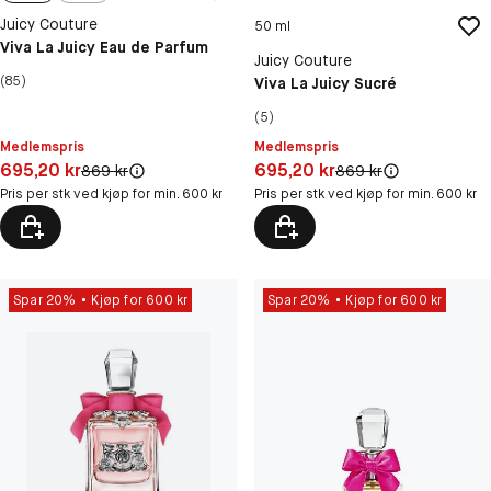
Juicy Couture
50 ml
Viva La Juicy Eau de Parfum
Juicy Couture
(85)
Viva La Juicy Sucré
(5)
Medlemspris
Medlemspris
Pris: 695,20 kr
Pris: 695,20 kr
695,20 kr
695,20 kr
Original pris:
Original pris:
869 kr
869 kr
Pris per stk ved kjøp for min. 600 kr
Pris per stk ved kjøp for min. 600 kr
Spar 20%
Kjøp for 600 kr
Spar 20%
Kjøp for 600 kr