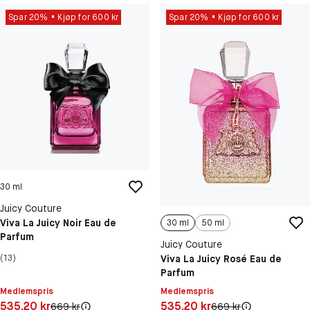
Spar 20%
Kjøp for 600 kr
Spar 20%
Kjøp for 600 kr
30 ml
Juicy Couture
Viva La Juicy Noir Eau de
30 ml
50 ml
Parfum
Juicy Couture
Viva La Juicy Rosé Eau de
(13)
Parfum
Medlemspris
Medlemspris
Pris: 535,20 kr
Pris: 535,20 kr
535,20 kr
535,20 kr
Original pris:
Original pris:
669 kr
669 kr