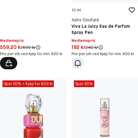
10 ml
Juicy Couture
Viva La Juicy Eau de Parfum
Spray Pen
Medlemspris
Medlemspris
Pris: 559,20 kr
Pris: 192 kr
559,20 kr
192 kr
Original pris:
Original pris:
699 kr
240 kr
Pris per stk ved kjøp for min. 600 kr
Pris per stk ved kjøp for min. 600 kr
Spar 20%
Kjøp for 600 kr
Spar 25%