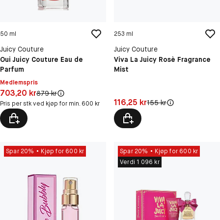
50 ml
253 ml
Juicy Couture
Juicy Couture
Oui Juicy Couture Eau de
Viva La Juicy Rosè Fragrance
Parfum
Mist
Medlemspris
Pris: 703,20 kr
703,20 kr
Original pris:
879 kr
Pris: 116,25 kr
116,25 kr
Original pris:
155 kr
Pris per stk ved kjøp for min. 600 kr
Spar 20%
Kjøp for 600 kr
Spar 20%
Kjøp for 600 kr
Verdi 1 096 kr