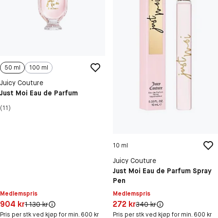
50 ml
100 ml
Juicy Couture
Just Moi Eau de Parfum
(11)
10 ml
Juicy Couture
Just Moi Eau de Parfum Spray
Pen
Medlemspris
Medlemspris
Pris: 904 kr
Pris: 272 kr
904 kr
272 kr
Original pris:
Original pris:
1 130 kr
340 kr
Pris per stk ved kjøp for min. 600 kr
Pris per stk ved kjøp for min. 600 kr