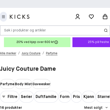
Søk i produkter og artikler
20% ved kjøp over 600 kr!
25% på freshe 
/
/
Alle merker
Juicy Couture
Parfyme
Juicy Couture Dame
Parfyme
Body Mist
Gaveesker
Filtre
Serier
Duftfamilie
Form
Pris
Kjønn
Større
16 produkter
Mest solgt