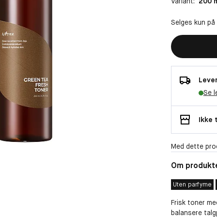
Variant:
200 
Selges kun på
Lever
Se l
Ikke 
Med dette pro
Om produkt
Uten parfyme
Frisk toner me
balansere talg