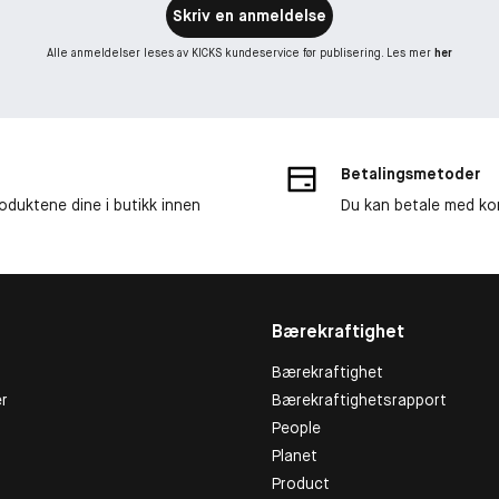
Skriv en anmeldelse
Alle anmeldelser leses av KICKS kundeservice før publisering. Les mer
her
Betalingsmetoder
roduktene dine i butikk innen
Du kan betale med kor
Bærekraftighet
Bærekraftighet
r
Bærekraftighetsrapport
People
Planet
Product