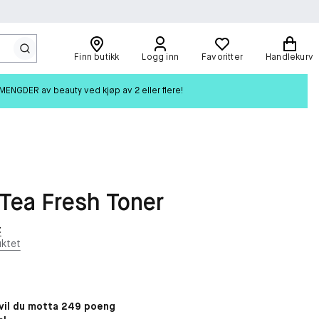
Finn butikk
Logg inn
Favoritter
Handlekurv
ENGDER av beauty ved kjøp av 2 eller flere!
Tea Fresh Toner
t
ktet
il du motta 249 poeng