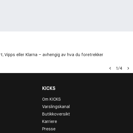
t, Vipps eller Klarna – avhengig av hva du foretrekker
1
/
4
KICKS
Om KICKS
Varslingskanal
Butikkoversikt
Karriere
Presse