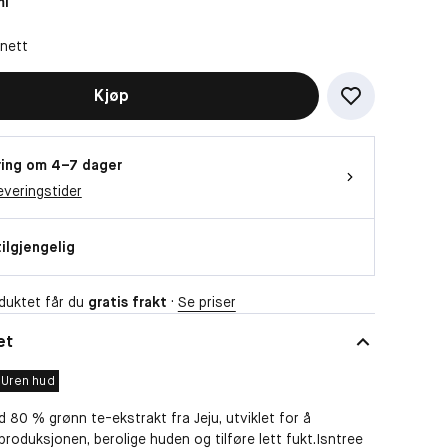
ml
 nett
Kjøp
ing om 4–7 dager
everingstider
tilgjengelig
duktet får du
gratis frakt
·
Se priser
et
Uren hud
d 80 % grønn te-ekstrakt fra Jeju, utviklet for å
produksjonen, berolige huden og tilføre lett fukt.Isntree