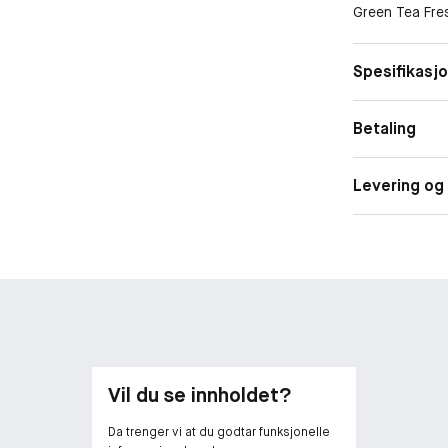
Green Tea Fres
hele 80 % grøn
vekstforhold o
Hudtype
Spesifikasj
utviklet for d
Spesielle 
balanse og fuk
rens.Påfør en 
Betaling
håndflaten.Klap
absorbert.
Levering og 
Vil du se innholdet?
Da trenger vi at du godtar funksjonelle