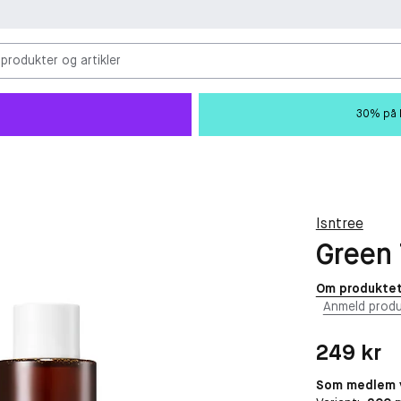
 produkter og artikler
30% på M
Isntree
Green 
Om produkte
Anmeld produ
Pris: 249 kr
249 kr
Som medlem v