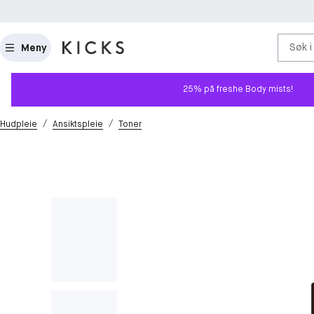
Søk i
Meny
25% på freshe Body mists!
/
/
Hudpleie
Ansiktspleie
Toner