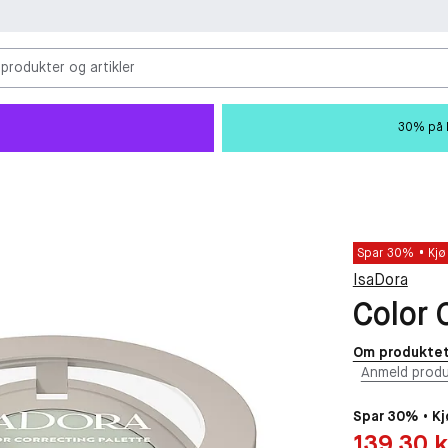
 produkter og artikler
30% på M
Spar 30%
Kjø
IsaDora
Color 
Om produkte
Anmeld produ
Spar 30% • Kj
Pris: 139,30 kr
139,30 k