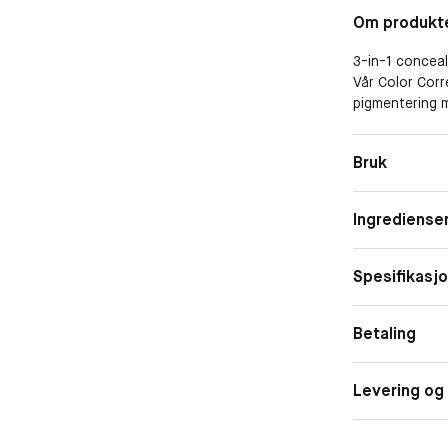
Om produkt
3-in-1 conceale
Vår Color Corr
pigmentering m
tildekking og t
Paletten inneh
Bruk
best mulig hud
fersken/oransje
Resultatet? Fr
Ingrediense
lysner opp. Je
Irwinol – en b
fettsyrer som b
Spesifikasj
Lipex cellet –
KLINISK TESTE
Betaling
Levering og 