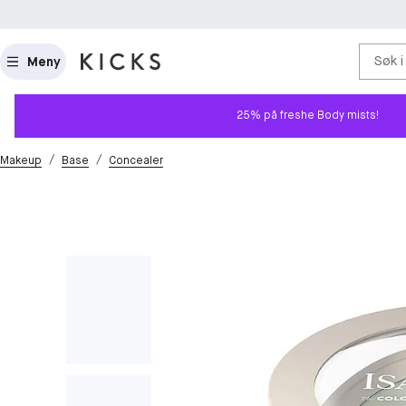
Søk i
Meny
25% på freshe Body mists!
/
/
Makeup
Base
Concealer