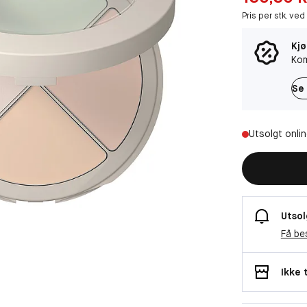
Pris per stk. ved
Kjø
Kom
Se 
Utsolgt onli
Utsol
Få be
Ikke 