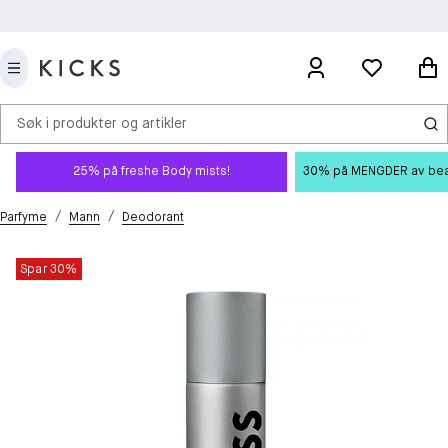
Søk i produkter og artikler
25% på freshe Body mists!
30% på MENGDER av beauty
/
/
Parfyme
Mann
Deodorant
Spar 30%