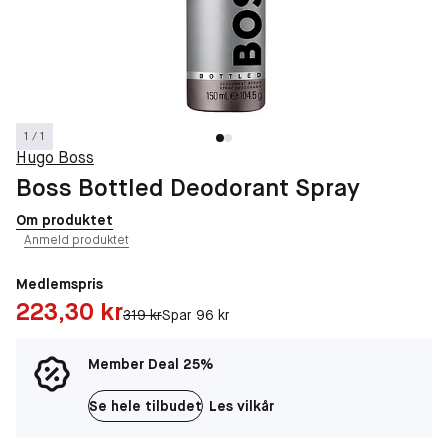
1 / 1
Hugo Boss
Boss Bottled Deodorant Spray
Om produktet
Anmeld produktet
Medlemspris
Pris: 223,30 kr
223,30 kr
Original pris:
319 kr
Spar 96 kr
Member Deal 25%
Se hele tilbudet
Les vilkår