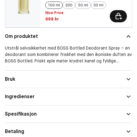
100 ml
200
50 ml
30 ml
Nice Price
Pris: 999 kr
999 kr
Om produktet
Utstrål selvsikkerhet med BOSS Bottled Deodorant Spray – en
deodorant som kombinerer friskhet med den ikoniske duften av
BOSS Bottled. Friskt eple møter krydret kanel og fyldige
trenoter, og skaper en maskulin eleganse som holder deg fresh
hele dagen. For en mer intens duftopplevelse – kombiner
Form
Spray
Bruk
deodoranten med BOSS Bottled Eau de Toilette.
Duftfamilie
Treaktig
• Frisk, maskulin og ikonisk deospray
Ingredienser
• Fragrance family: Woody Fruity
• Noter av eple, kanel og tre
Spesifikasjon
Betaling