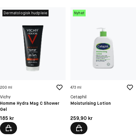
Dermatologisk hudpleie
Nyhet
200 ml
473 ml
Vichy
Cetaphil
Homme Hydra Mag C Shower
Moisturising Lotion
Gel
Pris: 185 kr
Pris: 259,90 kr
185 kr
259,90 kr