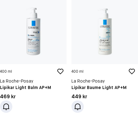
400 ml
400 ml
La Roche-Posay
La Roche-Posay
Lipikar Light Balm AP+M
Lipikar Baume Light AP+M
Pris: 469 kr
Pris: 449 kr
469 kr
449 kr