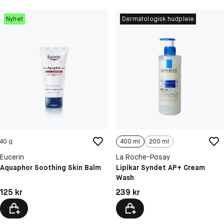
Nyhet
Dermatologisk hudpleie
40 g
400 ml
200 ml
Eucerin
La Roche-Posay
Aquaphor Soothing Skin Balm
Lipikar Syndet AP+ Cream
Wash
Pris: 125 kr
Pris: 239 kr
125 kr
239 kr