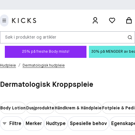
Søk i produkter og artikler
25% på freshe Body mists!
30% på MENGDER av beauty
/
Hudpleie
Dermatologisk hudpleie
Dermatologisk Kroppspleie
Body Lotion
Dusjprodukte
Håndkrem & Håndpleie
Fotpleie & Pedi
Filtre
Merker
Hudtype
Spesielle behov
Egenskap