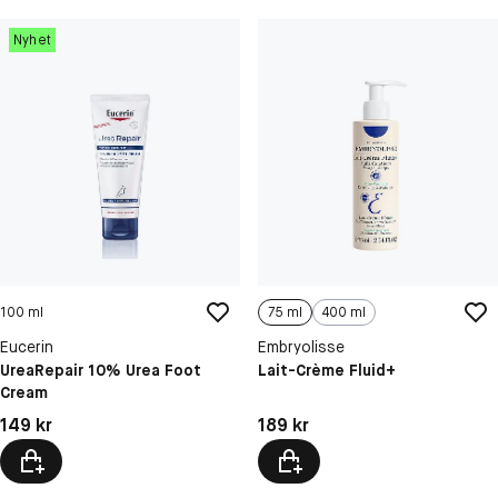
Nyhet
100 ml
75 ml
400 ml
Eucerin
Embryolisse
UreaRepair 10% Urea Foot
Lait-Crème Fluid+
Cream
Pris: 149 kr
Pris: 189 kr
149 kr
189 kr