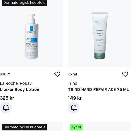
Dermatologisk hudpleie
400 ml
75 ml
La Roche-Posay
Trind
Lipikar Body Lotion
TRIND HAND REPAIR ACE 75 ML
Pris: 325 kr
Pris: 149 kr
325 kr
149 kr
Dermatologisk hudpleie
Nyhet