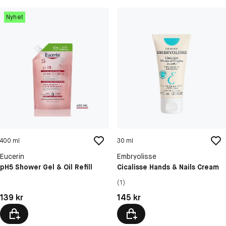
Nyhet
400 ml
30 ml
Eucerin
Embryolisse
pH5 Shower Gel & Oil Refill
Cicalisse Hands & Nails Cream
(1)
Pris: 139 kr
Pris: 145 kr
139 kr
145 kr