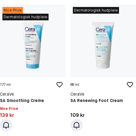
Nice Price
Dermatologisk hudpleie
Dermatologisk hudpleie
177 ml
88 ml
CeraVe
CeraVe
SA Smoothing Creme
SA Renewing Foot Cream
Nice Price
Pris: 139 kr
Pris: 109 kr
139 kr
109 kr