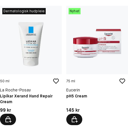
Dermatologisk hudpleie
Nyhet
50 ml
75 ml
La Roche-Posay
Eucerin
Lipikar Xerand Hand Repair
pH5 Cream
Cream
Pris: 99 kr
Pris: 145 kr
99 kr
145 kr