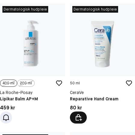
Dermatologisk hudpleie
Dermatologisk hudpleie
400 ml
200 ml
50 ml
La Roche-Posay
CeraVe
Lipikar Balm AP+M
Reparative Hand Cream
Pris: 459 kr
Pris: 80 kr
459 kr
80 kr