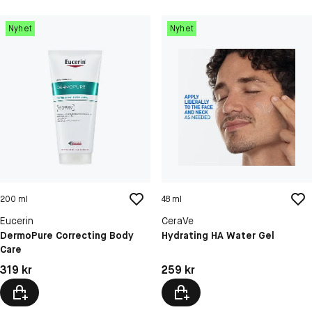
Nyhet
Nyhet
200 ml
48 ml
Eucerin
CeraVe
DermoPure Correcting Body
Hydrating HA Water Gel
Care
Pris: 319 kr
Pris: 259 kr
319 kr
259 kr