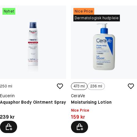
Nyhet
Nice Price
Dermatologisk hudpleie
250 ml
473 ml
236 ml
Eucerin
CeraVe
Aquaphor Body Ointment Spray
Moisturising Lotion
Nice Price
Pris: 239 kr
Pris: 159 kr
239 kr
159 kr