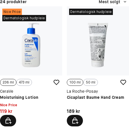
24 produkter
Mest solgt
Nice Price
Dermatologisk hudpleie
Dermatologisk hudpleie
236 ml
473 ml
100 ml
50 ml
CeraVe
La Roche-Posay
Moisturising Lotion
Cicaplast Baume Hand Cream
Nice Price
Pris: 119 kr
Pris: 189 kr
119 kr
189 kr