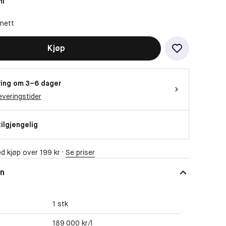
ml
 nett
Kjøp
ing om 3–6 dager
everingstider
tilgjengelig
d kjøp over 199 kr ·
Se priser
on
1 stk
189 000 kr/l