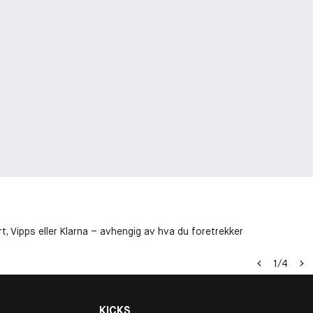
t, Vipps eller Klarna – avhengig av hva du foretrekker
1
/
4
KICKS