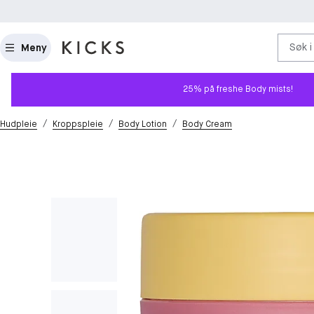
Søk i
Meny
25% på freshe Body mists!
/
/
/
Hudpleie
Kroppspleie
Body Lotion
Body Cream