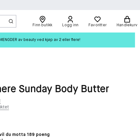
Finn butikk
Logg inn
Favoritter
Handlekurv
ENGDER av beauty ved kjøp av 2 eller flere!
ere Sunday Body Butter
t
ktet
il du motta 189 poeng