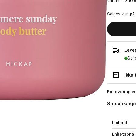
Variant:
200 
Selges kun på
Lever
Se l
Ikke 
Fri levering
ve
Spesifikasj
Innhold
Enhetspris