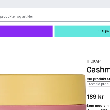
 produkter og artikler
30% på M
HICKAP
Cashm
Om produkte
Anmeld produ
Pris: 189 kr
189 kr
Som medlem v