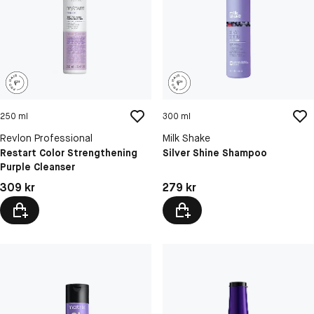
250 ml
300 ml
Revlon Professional
Milk Shake
Restart Color Strengthening
Silver Shine Shampoo
Purple Cleanser
Pris: 309 kr
Pris: 279 kr
309 kr
279 kr