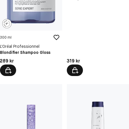
300 ml
L'Oréal Professionnel
Blondifier Shampoo Gloss
Pris: 289 kr
Pris: 319 kr
289 kr
319 kr