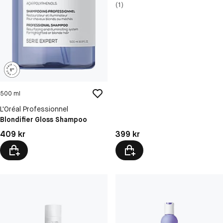
(1)
500 ml
L'Oréal Professionnel
Blondifier Gloss Shampoo
Pris: 409 kr
Pris: 399 kr
409 kr
399 kr