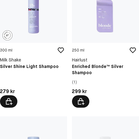
300 ml
250 ml
Milk Shake
Hairlust
Silver Shine Light Shampoo
Enriched Blonde™ Silver
Shampoo
(1)
Pris: 279 kr
Pris: 299 kr
279 kr
299 kr