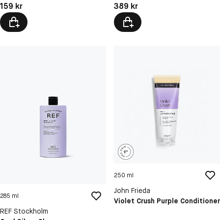
Pris: 159 kr
Pris: 389 kr
159 kr
389 kr
250 ml
John Frieda
285 ml
Violet Crush Purple Conditioner
REF Stockholm