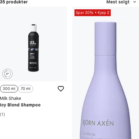
35 produkter
Mest solgt
Spar 30%
Kjøp 2
300 ml
70 ml
Milk Shake
Icy Blond Shampoo
(1)