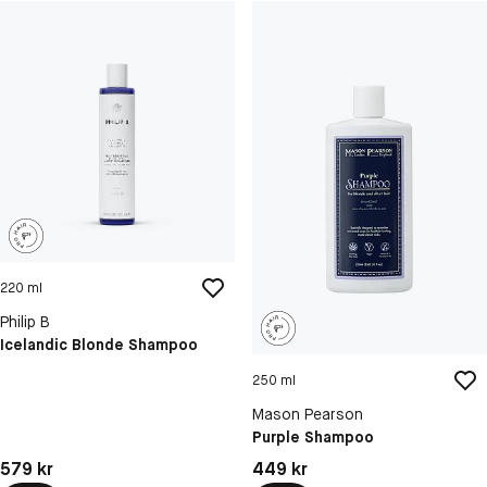
220 ml
Philip B
Icelandic Blonde Shampoo
250 ml
Mason Pearson
Purple Shampoo
Pris: 579 kr
Pris: 449 kr
579 kr
449 kr