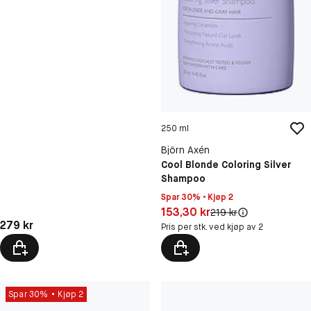
250 ml
Björn Axén
Cool Blonde Coloring Silver
Shampoo
Spar 30% • Kjøp 2
Pris: 153,30 kr
153,30 kr
Original pris:
219 kr
Pris: 279 kr
279 kr
Pris per stk. ved kjøp av 2
Spar 30%
Kjøp 2