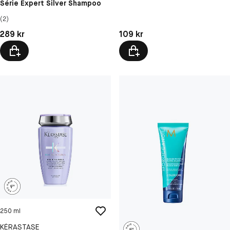
Série Expert Silver Shampoo
(2)
Pris: 289 kr
Pris: 109 kr
289 kr
109 kr
250 ml
KÉRASTASE