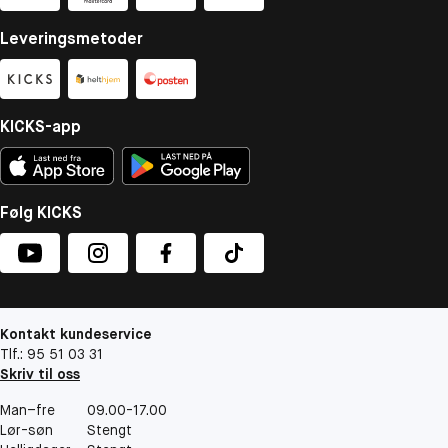
Leveringsmetoder
KICKS-app
Følg KICKS
Kontakt kundeservice
Tlf.: 95 51 03 31
Skriv til oss
Man–fre
09.00-17.00
Lør-søn
Stengt