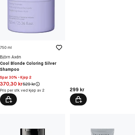
750 ml
Björn Axén
Cool Blonde Coloring Silver
Shampoo
Spar 30% • Kjøp 2
Pris: 370,30 kr
370,30 kr
Original pris:
529 kr
Pris: 299 kr
299 kr
Pris per stk. ved kjøp av 2