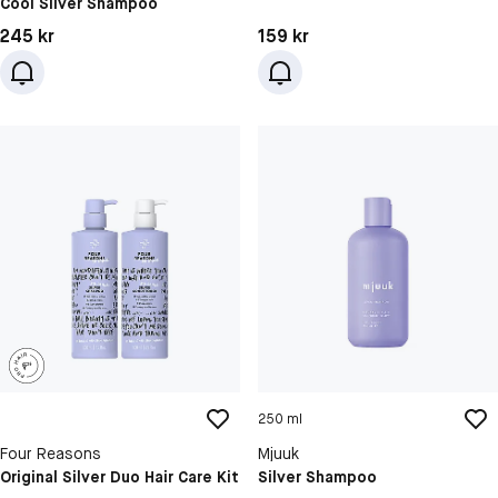
Cool Silver Shampoo
Pris: 245 kr
Pris: 159 kr
245 kr
159 kr
250 ml
Four Reasons
Mjuuk
Original Silver Duo Hair Care Kit
Silver Shampoo