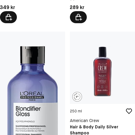
Pris: 349 kr
Pris: 289 kr
349 kr
289 kr
250 ml
American Crew
Hair & Body Daily Silver
Shampoo