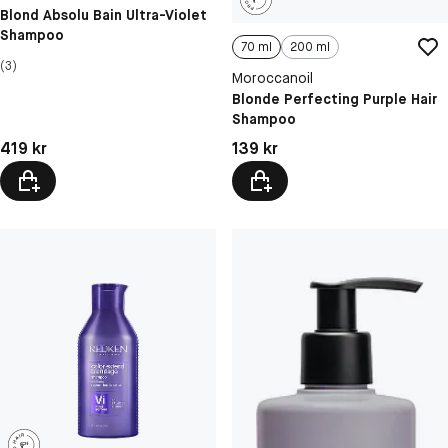
Blond Absolu Bain Ultra-Violet
Shampoo
70 ml
200 ml
(3)
Moroccanoil
Blonde Perfecting Purple Hair
Shampoo
Pris: 419 kr
Pris: 139 kr
419 kr
139 kr