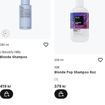
340 ml
J Beverly Hills
Blonde Shampoo
236 ml
IGK
Blonde Pop Shampoo 8oz
(1)
Pris: 419 kr
Pris: 379 kr
419 kr
379 kr