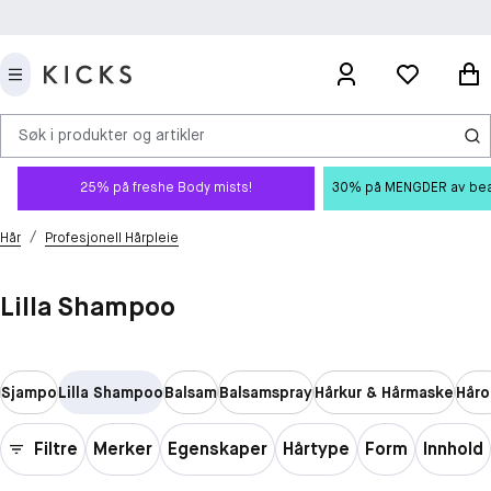
Søk i produkter og artikler
25% på freshe Body mists!
30% på MENGDER av beauty
/
Hår
Profesjonell Hårpleie
Lilla Shampoo
Sjampo
Lilla Shampoo
Balsam
Balsamspray
Hårkur & Hårmaske
Håro
Filtre
Merker
Egenskaper
Hårtype
Form
Innhold