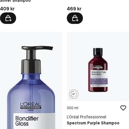
Silver Shampoo
Pris: 409 kr
Pris: 469 kr
409 kr
469 kr
300 ml
L'Oréal Professionnel
Spectrum Purple Shampoo