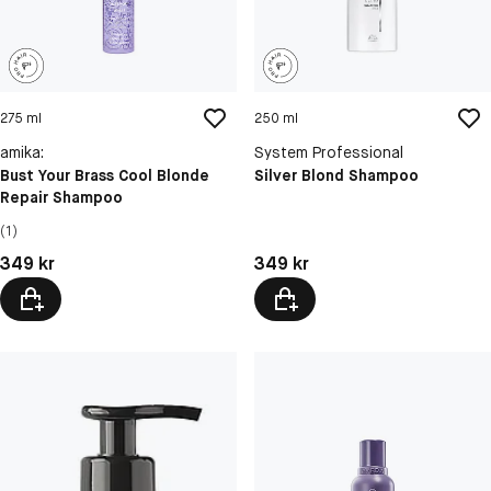
275 ml
250 ml
amika:
System Professional
Bust Your Brass Cool Blonde
Silver Blond Shampoo
Repair Shampoo
(1)
Pris: 349 kr
Pris: 349 kr
349 kr
349 kr