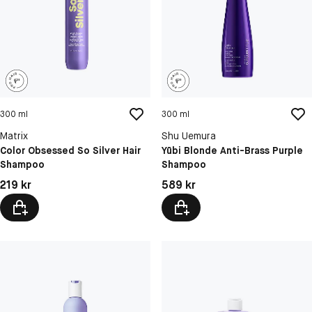
300 ml
300 ml
Matrix
Shu Uemura
Color Obsessed So Silver Hair
Yūbi Blonde Anti-Brass Purple
Shampoo
Shampoo
Pris: 219 kr
Pris: 589 kr
219 kr
589 kr