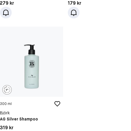
Pris: 279 kr
Pris: 179 kr
279 kr
179 kr
300 ml
Björk
AG Silver Shampoo
Pris: 319 kr
319 kr