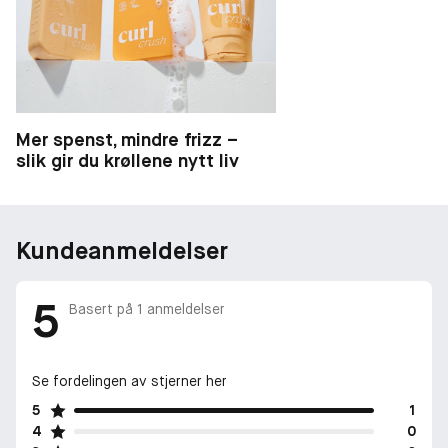
- Økologisk tranebærekstrakt
Mer spenst, mindre frizz –
slik gir du krøllene nytt liv
Kundeanmeldelser
5
Basert på
1
anmeldelser
Se fordelingen av stjerner her
5
1
4
0