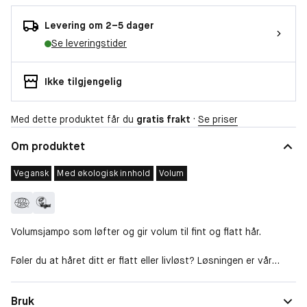
Levering om 2–5 dager
Se leveringstider
Ikke tilgjengelig
Med dette produktet får du
gratis frakt
·
Se priser
Om produktet
Vegansk
Med økologisk innhold
Volum
Volumsjampo som løfter og gir volum til fint og flatt hår.
Føler du at håret ditt er flatt eller livløst? Løsningen er vår
Volume Wizard™ Shampoo. Denne volumsjampoen gir liv til fint
hår uten å tørke ut hodebunnen og håret. Volumsjampoen
Egenska
Mykgjørende, Fuktgivende, Reparerende, Gir
Bruk
inneholder økologisk fruktekstrakt og styrkende proteiner som
per
volum, Gir tekstur