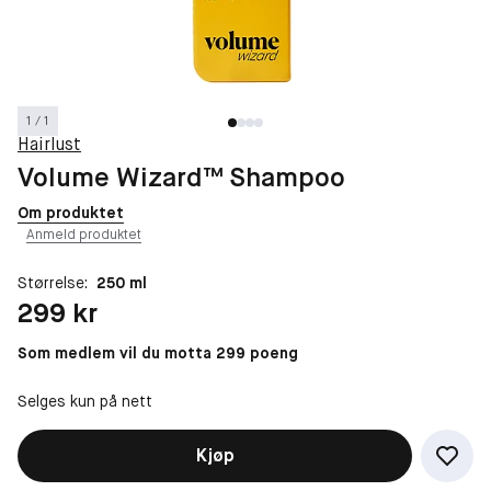
1 / 1
Hairlust
Volume Wizard™ Shampoo
Om produktet
Anmeld produktet
Størrelse:
250 ml
Pris: 299 kr
299 kr
Som medlem vil du motta 299 poeng
Selges kun på nett
Kjøp