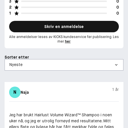
3
0
2
0
1
0
Skriv en anmeldelse
Alle anmeldelser leses av KICKS kundeservice før publisering. Les
mer
her
Sorter etter
1 år
N
Naja
Jeg har brukt Hairlust Volume Wizard™ Shampoo i noen
uker nå, og jeg er utrolig fornøyd med resultatene. Mitt
ellers flate og livløse hår har fått merkbar fylde og føles