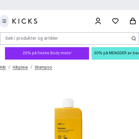
Søk i produkter og artikler
25% på freshe Body mists!
30% på MENGDER av beauty
/
/
Hår
Hårpleie
Shampoo