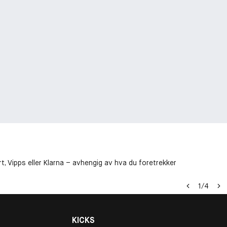
t, Vipps eller Klarna – avhengig av hva du foretrekker
1
/
4
KICKS