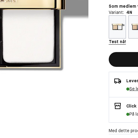
Som medlem v
Variant:
4N
Test nå!
Lever
Se l
Click
På l
Med dette pro