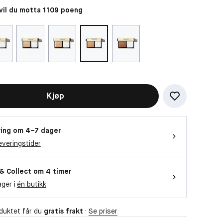
il du motta 1109 poeng
Kjøp
ing om 4–7 dager
everingstider
 & Collect om 4 timer
ager i
én butikk
duktet får du
gratis frakt
·
Se priser