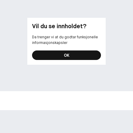
¹ Klinisk evalu
² Evaluering 
Vil du se innholdet?
Da trenger vi at du godtar funksjonelle
informasjonskapsler
OK