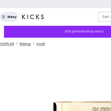
Søk i
Meny
25% på freshe Body mists!
/
/
GUERLAIN
Makeup
Ansikt