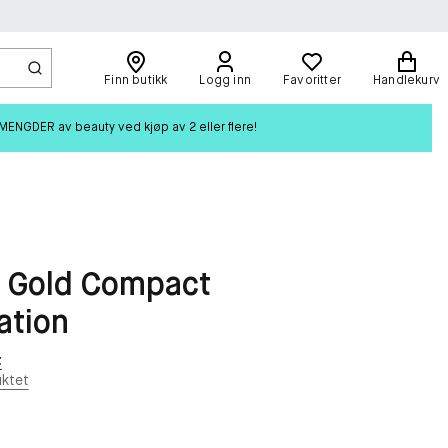
Finn butikk
Logg inn
Favoritter
Handlekurv
ENGDER av beauty ved kjøp av 2 eller flere!
e Gold Compact
ation
t
ktet