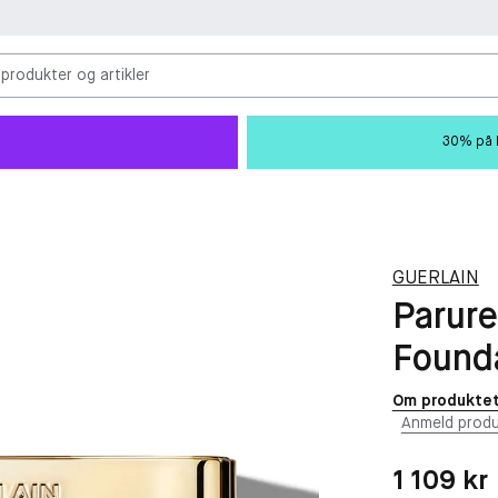
 produkter og artikler
30% på M
GUERLAIN
Parur
Found
Om produkte
Anmeld produ
Pris: 1 109 kr
1 109 kr