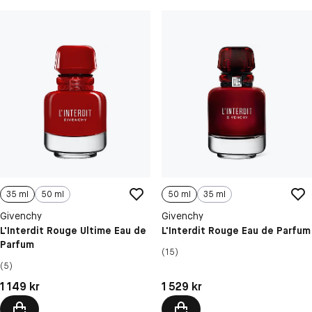
35 ml
50 ml
50 ml
35 ml
Givenchy
Givenchy
L'Interdit Rouge Ultime Eau de
L'Interdit Rouge Eau de Parfum
Parfum
(15)
(5)
Pris: 1 149 kr
Pris: 1 529 kr
1 149 kr
1 529 kr