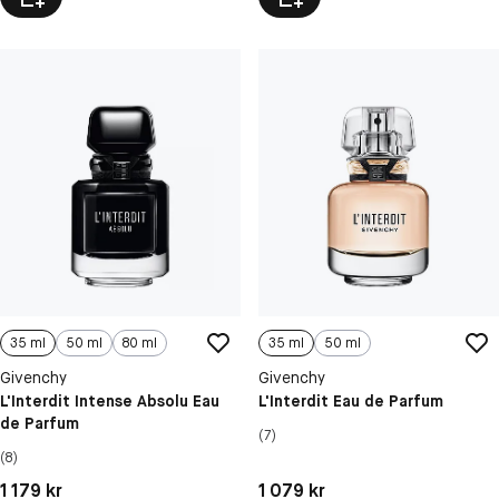
35 ml
50 ml
80 ml
35 ml
50 ml
Givenchy
Givenchy
L'Interdit Intense Absolu Eau
L'Interdit Eau de Parfum
de Parfum
(7)
(8)
Pris: 1 179 kr
Pris: 1 079 kr
1 179 kr
1 079 kr