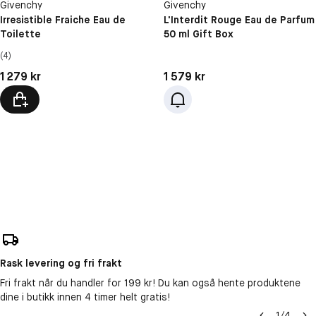
Givenchy
Givenchy
Irresistible Fraiche Eau de
L'Interdit Rouge Eau de Parfum
Toilette
50 ml Gift Box
(4)
Pris: 1 279 kr
Pris: 1 579 kr
1 279 kr
1 579 kr
Rask levering og fri frakt
Fri frakt når du handler for 199 kr! Du kan også hente produktene
dine i butikk innen 4 timer helt gratis!
1
/
4