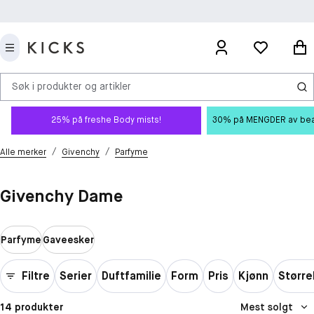
Søk i produkter og artikler
25% på freshe Body mists!
30% på MENGDER av beauty
/
/
Alle merker
Givenchy
Parfyme
Givenchy Dame
Parfyme
Gaveesker
Filtre
Serier
Duftfamilie
Form
Pris
Kjønn
Større
14 produkter
Mest solgt