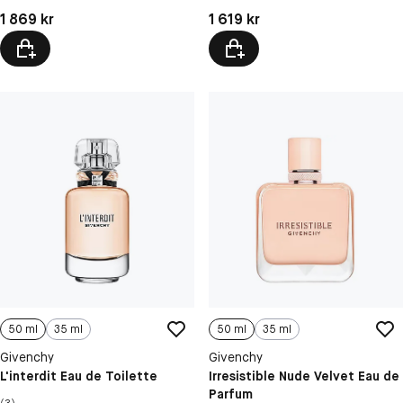
Pris: 1 869 kr
Pris: 1 619 kr
1 869 kr
1 619 kr
50 ml
35 ml
50 ml
35 ml
Givenchy
Givenchy
L'interdit Eau de Toilette
Irresistible Nude Velvet Eau de
Parfum