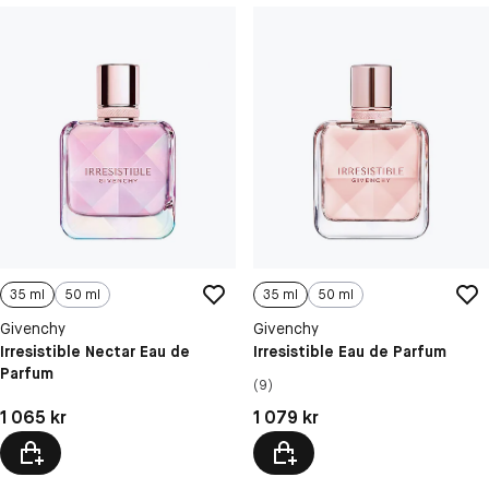
35 ml
50 ml
35 ml
50 ml
Givenchy
Givenchy
Irresistible Nectar Eau de
Irresistible Eau de Parfum
Parfum
(9)
Pris: 1 065 kr
Pris: 1 079 kr
1 065 kr
1 079 kr