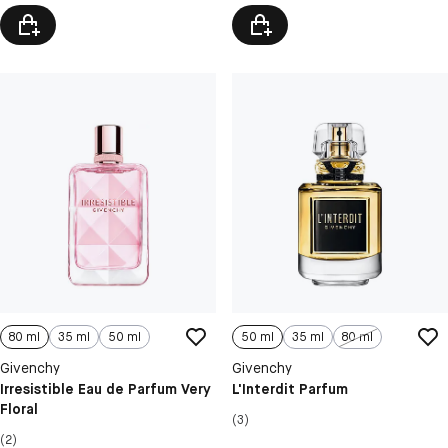
80 ml
35 ml
50 ml
50 ml
35 ml
80 ml
Givenchy
Givenchy
Irresistible Eau de Parfum Very
L'Interdit Parfum
Floral
(3)
(2)