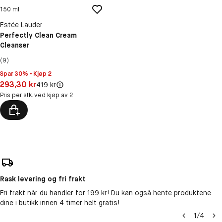
150 ml
Estée Lauder
Perfectly Clean Cream
Cleanser
(9)
Spar 30% • Kjøp 2
Pris: 293,30 kr
293,30 kr
Original pris:
419 kr
Pris per stk. ved kjøp av 2
Rask levering og fri frakt
Fri frakt når du handler for 199 kr! Du kan også hente produktene
dine i butikk innen 4 timer helt gratis!
1
/
4