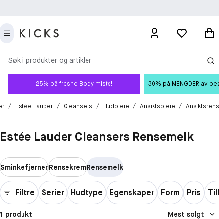
Søk i produkter og artikler
25% på freshe Body mists!
30% på MENGDER av beauty
/
/
/
/
/
er
Estée Lauder
Cleansers
Hudpleie
Ansiktspleie
Ansiktsrens
Estée Lauder Cleansers Rensemelk
Sminkefjerner
Rensekrem
Rensemelk
Filtre
Serier
Hudtype
Egenskaper
Form
Pris
Ti
1 produkt
Mest solgt