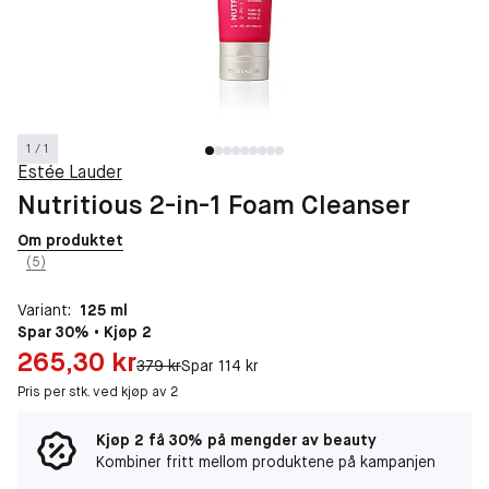
1 / 1
Estée Lauder
Nutritious 2-in-1 Foam Cleanser
Om produktet
(5)
Variant:
125 ml
Spar 30% • Kjøp 2
Pris: 265,30 kr
265,30 kr
Original pris:
379 kr
Spar 114 kr
Pris per stk. ved kjøp av 2
Kjøp 2 få 30% på mengder av beauty
Kombiner fritt mellom produktene på kampanjen