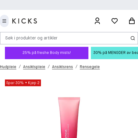
Søk i produkter og artikler
25% på freshe Body mists!
30% på MENGDER av beauty
/
/
/
Hudpleie
Ansiktspleie
Ansiktsrens
Rensegele
Spar 30%
Kjøp 2