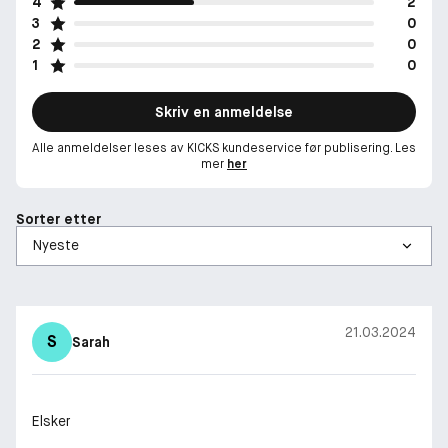
4
2
3
0
2
0
1
0
Skriv en anmeldelse
Alle anmeldelser leses av KICKS kundeservice før publisering. Les
mer
her
Sorter etter
21.03.2024
S
Sarah
Elsker