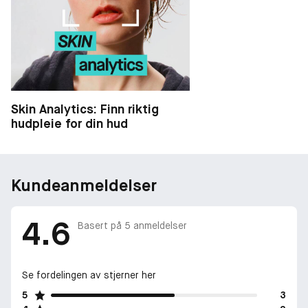
kravene til transparens, og at vi bruker gode
produksjonsprosesser.
• Egnet for uren, sensitiv og vanskelig hud
• Forårsaker ikke uren hud, tetter ikke porene (ikke
aknefremkallende)
• EWG Verified®
• Oljefri
Skin Analytics: Finn riktig
hudpleie for din hud
Kundeanmeldelser
4.6
Basert på
5
anmeldelser
Se fordelingen av stjerner her
5
3