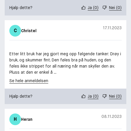
Hjalp dette?
Ja
(
0
)
Nei
(
0
)
17.11.2023
C
Christel
Etter litt bruk har jeg gjort meg opp følgende tanker: Drøy i
bruk, og skummer fint. Den føles bra på huden, og den
føles ikke strippet for all næring når man skyller den av.
Pluss at den er enkel å ...
Se hele anmeldelsen
Hjalp dette?
Ja
(
0
)
Nei
(
0
)
08.11.2023
H
Heran