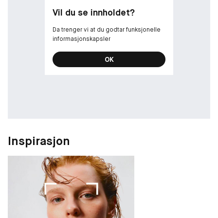
• Porene fremstår minimert: -17 %*
Vil du se innholdet?
• 96 % sa at den fjernet overflødig olje**
97 % naturlig avledet formel.***
Da trenger vi at du godtar funksjonelle
*Klinisk testet på 33 kvinner.
informasjonskapsler
**Forbrukertest på 103 kvinner.
***I henhold til ISO-standard 16128. Fra plantekilder,
OK
petroleumsfrie mineralkilder og/eller vann.
Tilsatt vårt Nutri-9 Complex, som inneholder:
• Sukkertare (fra bærekraftige kilder)
• Rødalge-ferment (fra bærekraftige kilder)
• Kokosvann-ferment (vårt proprietære ferment)
Inspirasjon
Hudelskende, fremtidselskende. Vårt engasjement for en
vakrere fremtid. Designet med bærekraftig emballasje.
Emballasjen til dette produktet inneholder minst 27 %
resirkulert innhold.
EWG Verified®: Vår Nutritious-kolleksjon er EWG VERIFIED® by
Environmental Working Group (EWG), en uavhengig ideell
organisasjon. Denne verifiseringen betyr at våre formler
oppfyller noen av de strengeste formuleringsstandardene og