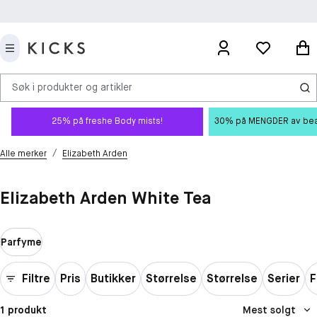
Søk i produkter og artikler
25% på freshe Body mists!
30% på MENGDER av beauty
/
Alle merker
Elizabeth Arden
Elizabeth Arden White Tea
Parfyme
Filtre
Pris
Butikker
Størrelse
Størrelse
Serier
F
1 produkt
Mest solgt