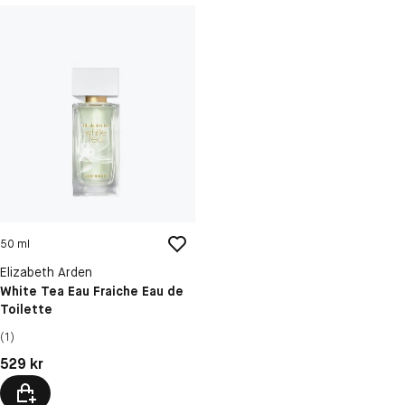
50 ml
Elizabeth Arden
White Tea Eau Fraiche Eau de
Toilette
(1)
Pris: 529 kr
529 kr