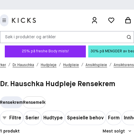
Søk i produkter og artikler
25% på freshe Body mists!
30% på MENGDER av beauty
/
/
/
/
/
rker
Dr. Hauschka
Hudpleje
Hudpleie
Ansiktspleie
Ansiktsrens
Dr. Hauschka Hudpleje Rensekrem
Rensekrem
Rensemelk
Filtre
Serier
Hudtype
Spesielle behov
Form
Innh
1 produkt
Mest solgt