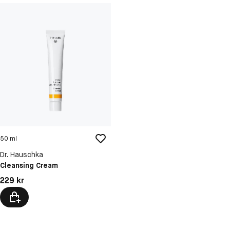
50 ml
Dr. Hauschka
Cleansing Cream
Pris: 229 kr
229 kr