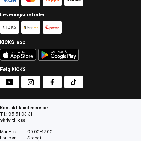
Leveringsmetoder
KICKS-app
Følg KICKS
Kontakt kundeservice
Tlf.: 95 51 03 31
Skriv til oss
Man–fre
09.00-17.00
Lør-søn
Stengt