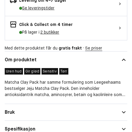
Levering om 4–7 dager
Se leveringstider
Click & Collect om 4 timer
På lager i
2 butikker
Med dette produktet får du
gratis frakt
·
Se priser
Om produktet
Uren hud
Gir glød
Sensitiv
Tørr
Matcha Clay Pack har samme formulering som Leegeehaams
bestselger Jeju Matcha Clay Pack. Den inneholder
antioksidantrik matcha, aminosyrer, betain og kaolinleire som
hjelper til med å redusere porer, holder huden myk og glatt
samtidig som den blir ren og vitalisert. Leiremaske som
Hudtype
Normal, Blandet, Tørr, Sensitiv, Fett
Bruk
reduserer porer. Huden blir ren og myk. Beriket med
Spesielle
Utsatt for kviser, Forstørrede porer, Blank
antioksidantrik matcha.
behov
hud, Ujevn hudtone
Spesifikasjon