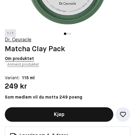
1 / 1
Dr. Ceuracle
Matcha Clay Pack
Om produktet
Anmeld produktet
Variant:
115 ml
Pris: 249 kr
249 kr
Som medlem vil du motta 249 poeng
Kjøp