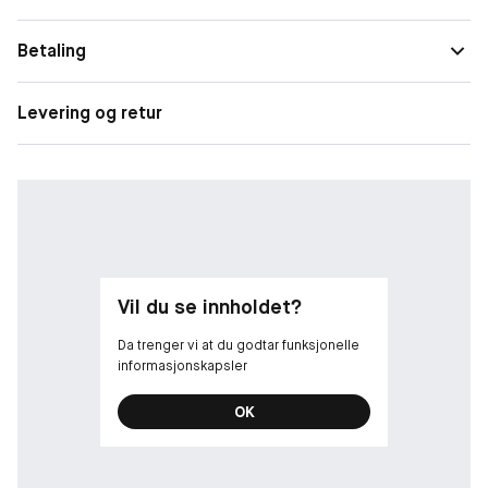
Egenskape
Gir glød, Detox-effekt, Dyprensende
r
Betaling
Levering og retur
Vil du se innholdet?
Da trenger vi at du godtar funksjonelle
informasjonskapsler
OK