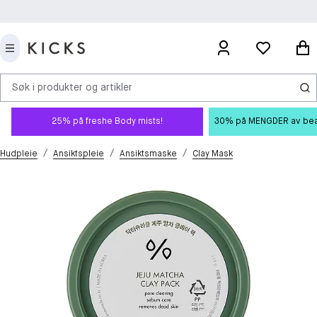
Søk i produkter og artikler
25% på freshe Body mists!
30% på MENGDER av beauty
/
/
/
Hudpleie
Ansiktspleie
Ansiktsmaske
Clay Mask