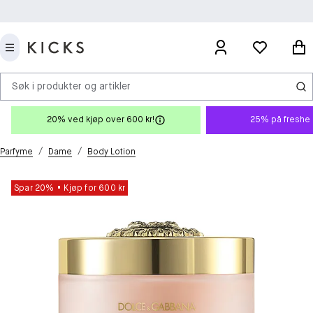
Søk i produkter og artikler
20% ved kjøp over 600 kr!
25% på freshe 
/
/
Parfyme
Dame
Body Lotion
Spar 20%
Kjøp for 600 kr