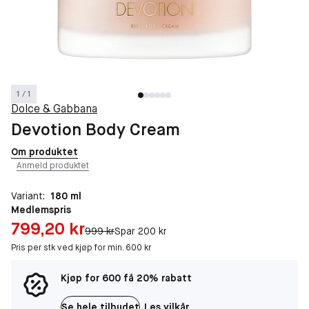
1 / 1
Dolce & Gabbana
Devotion Body Cream
Om produktet
Anmeld produktet
Variant:
180 ml
Medlemspris
Pris: 799,20 kr
799,20 kr
Original pris:
999 kr
Spar 200 kr
Pris per stk ved kjøp for min. 600 kr
Kjøp for 600 få 20% rabatt
Se hele tilbudet
Les vilkår