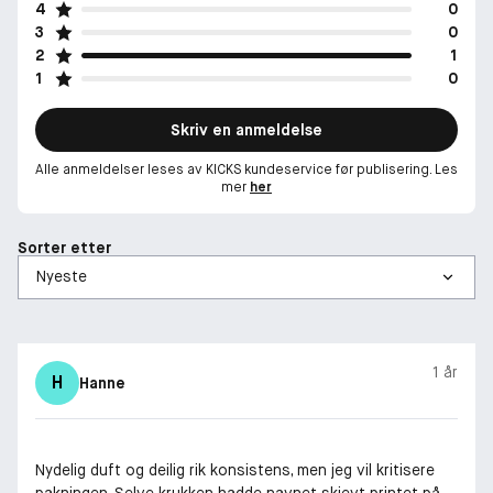
4
0
3
0
2
1
1
0
Skriv en anmeldelse
Alle anmeldelser leses av KICKS kundeservice før publisering. Les
mer
her
Sorter etter
1 år
H
Hanne
Nydelig duft og deilig rik konsistens, men jeg vil kritisere
pakningen. Selve krukken hadde navnet skjevt printet på,