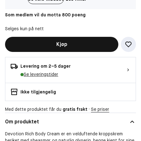
Som medlem vil du motta 800 poeng
Selges kun på nett
Kjøp
Levering om 2–5 dager
Se leveringstider
Ikke tilgjengelig
Med dette produktet får du
gratis frakt
·
Se priser
Om produktet
Devotion Rich Body Cream er en velduftende kroppskrem
beriket med sheasmør og naturlig glyserin, begge kjent for sine