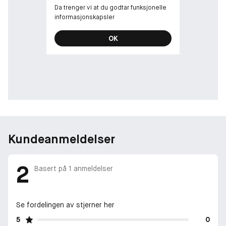
Hjertet stråler av appelsinblomstens friskhet.
Da trenger vi at du godtar funksjonelle
informasjonskapsler
BASE
Det varme og sensuelle preget av Madagaskar-vanilje
OK
transporterer sansene til en søt og sofistikert destinasjon.
Kandisert sitrus: forlokkende, gourmand
Appelsinblomst: frisk og raffinert
Vanilje: søt og sensuell
Duft familie: Bright Gourmand
Kundeanmeldelser
2
Basert på
1
anmeldelser
Se fordelingen av stjerner her
5
0