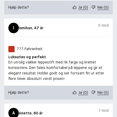
Hjalp dette?
Ja
(
0
)
Nei
(
0
)
5 mnd
I
Ismihan
, 47 år
777 Fahrenheit
Luksuriøs og perfekt
En utrolig vakker leppestift med rik farge og kremet
konsistens. Den føles komfortabel på leppene og gir et
elegant resultat. Holder godt og ser fortsatt fin ut etter
flere timer. Absolutt verdt prisen!
Hjalp dette?
Ja
(
0
)
Nei
(
0
)
7 mnd
A
Anette
, 60 år