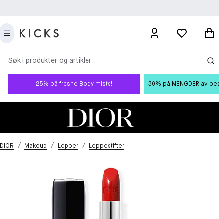
Søk i produkter og artikler
25% på freshe Body mists!
30% på MENGDER av beauty
/
/
/
DIOR
Makeup
Lepper
Leppestifter