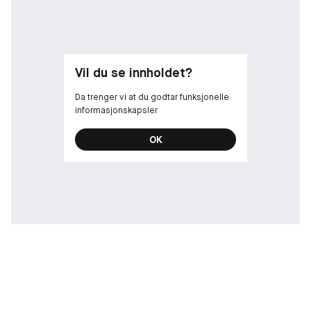
stoffer.
Den kremete teksturen til den satengaktige finishen skaper
strålende og formede lepper. Huden fremstår smidig og fyldig,
forsterket med intens glød og mykhet.
Vil du se innholdet?
* Egenvurdering utført av 31 personer.
Da trenger vi at du godtar funksjonelle
** Se Dior-siden «Our Commitments» for mer informasjon.
informasjonskapsler
OK