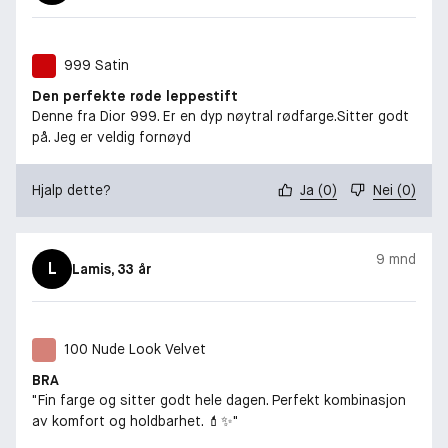
999 Satin
Den perfekte røde leppestift
Denne fra Dior 999. Er en dyp nøytral rødfarge.Sitter godt
på. Jeg er veldig fornøyd
Hjalp dette?
Ja
(
0
)
Nei
(
0
)
9 mnd
L
Lamis
, 33 år
100 Nude Look Velvet
BRA
"Fin farge og sitter godt hele dagen. Perfekt kombinasjon
av komfort og holdbarhet. 💄✨"