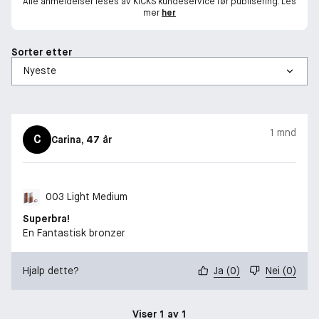
Alle anmeldelser leses av KICKS kundeservice før publisering. Les
mer
her
Sorter etter
1 mnd
C
Carina
, 47 år
003 Light Medium
Superbra!
En Fantastisk bronzer
Hjalp dette?
Ja
(
0
)
Nei
(
0
)
Viser 1 av 1