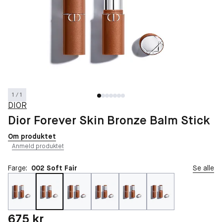
1 / 1
DIOR
Dior Forever Skin Bronze Balm Stick
Om produktet
Anmeld produktet
Farge:
002 Soft Fair
Se alle
Pris: 675 kr
675 kr