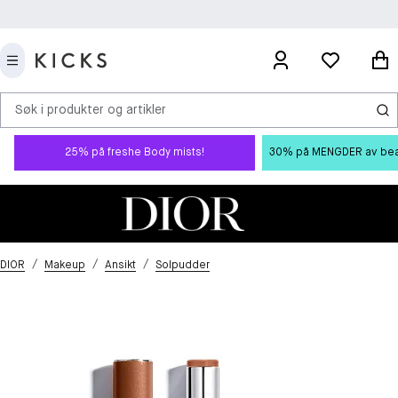
Søk i produkter og artikler
25% på freshe Body mists!
30% på MENGDER av beauty
/
/
/
DIOR
Makeup
Ansikt
Solpudder