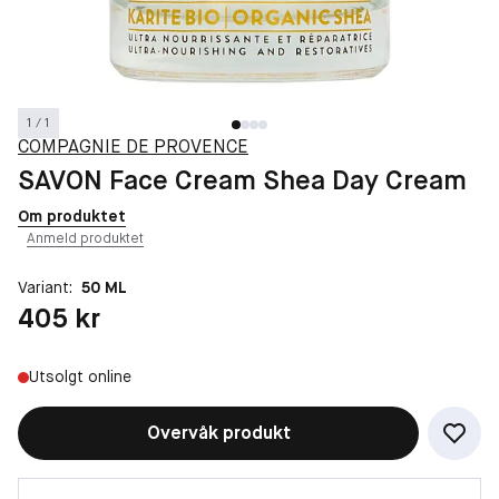
1 / 1
COMPAGNIE DE PROVENCE
SAVON Face Cream Shea Day Cream
Om produktet
Anmeld produktet
Variant:
50 ML
Pris: 405 kr
405 kr
Utsolgt online
Overvåk produkt