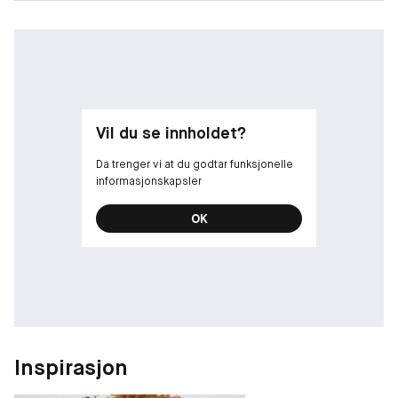
av hvite blomster, noe som gjør den til en sann fornøyelse å
påføre.
Den er perfekt til å redde tørr og sensitiv hud, og etterlater en
intens følelse av næring og reparasjon fra første påføring.
Huden beroliges og føles ikke lenger stram. Elastisiteten er
gjenopprettet. Dermatologisk testet.
Vil du se innholdet?
Da trenger vi at du godtar funksjonelle
informasjonskapsler
OK
Inspirasjon