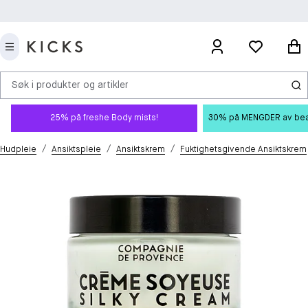
Søk i produkter og artikler
25% på freshe Body mists!
30% på MENGDER av beauty
/
/
/
Hudpleie
Ansiktspleie
Ansiktskrem
Fuktighetsgivende Ansiktskrem