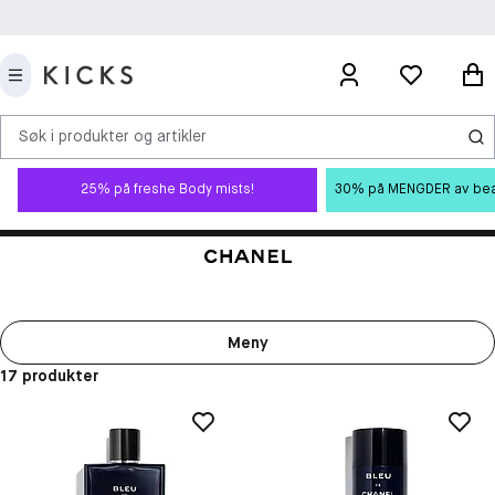
Søk i produkter og artikler
25% på freshe Body mists!
30% på MENGDER av beauty
Meny
17 produkter