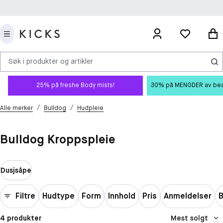
Søk i produkter og artikler
25% på freshe Body mists!
30% på MENGDER av beauty
/
/
Alle merker
Bulldog
Hudpleie
Bulldog Kroppspleie
Dusjsåpe
Filtre
Hudtype
Form
Innhold
Pris
Anmeldelser
B
4 produkter
Mest solgt