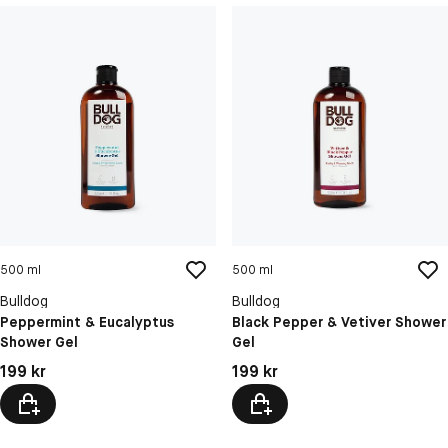
500 ml
500 ml
Bulldog
Bulldog
Peppermint & Eucalyptus
Black Pepper & Vetiver Shower
Shower Gel
Gel
Pris: 199 kr
Pris: 199 kr
199 kr
199 kr