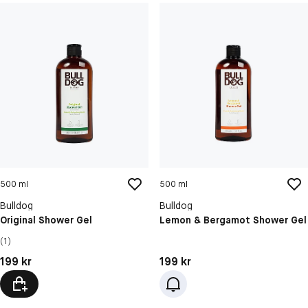
500 ml
500 ml
Bulldog
Bulldog
Original Shower Gel
Lemon & Bergamot Shower Gel
(1)
Pris: 199 kr
Pris: 199 kr
199 kr
199 kr