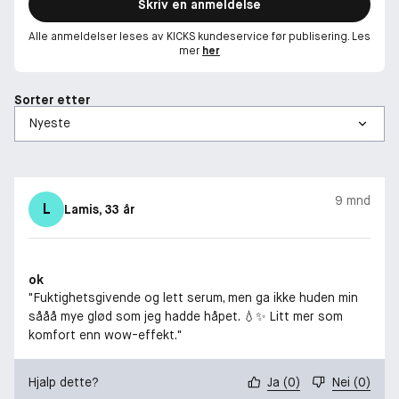
Skriv en anmeldelse
Alle anmeldelser leses av KICKS kundeservice før publisering. Les
mer
her
Sorter etter
9 mnd
L
Lamis
, 33 år
ok
"Fuktighetsgivende og lett serum, men ga ikke huden min
sååå mye glød som jeg hadde håpet. 💧✨ Litt mer som
komfort enn wow-effekt."
Hjalp dette?
Ja
(
0
)
Nei
(
0
)