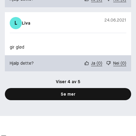
24.06.2021
L
Liva
gir glød
Hjalp dette?
Ja
(
0
)
Nei
(
0
)
Viser 4 av 5
Se mer