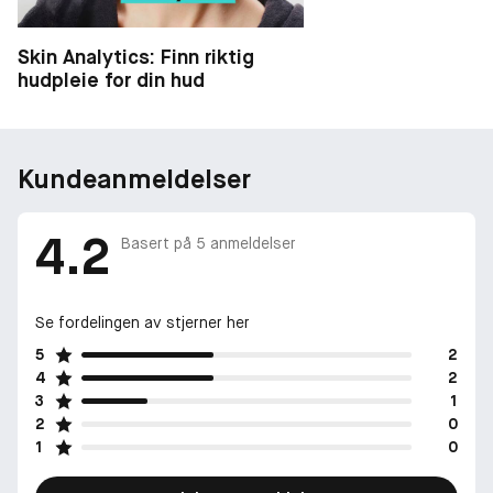
Skin Analytics: Finn riktig
hudpleie for din hud
Kundeanmeldelser
4.2
Basert på
5
anmeldelser
Se fordelingen av stjerner her
5
2
4
2
3
1
2
0
1
0