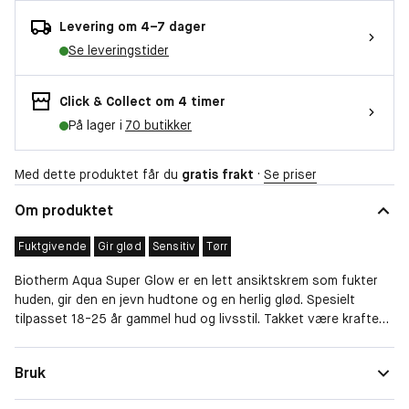
Levering om 4–7 dager
Se leveringstider
Click & Collect om 4 timer
På lager i
70 butikker
Med dette produktet får du
gratis frakt
·
Se priser
Om produktet
Fuktgivende
Gir glød
Sensitiv
Tørr
Biotherm Aqua Super Glow er en lett ansiktskrem som fukter
huden, gir den en jevn hudtone og en herlig glød. Spesielt
tilpasset 18-25 år gammel hud og livsstil. Takket være kraften i
Life Plankton™ og Vitamin Complex, blir huden din synlig
forbedret.
Hudtype
Normal, Blandet, Tørr, Sensitiv
Bruk
Egenskaper
Fuktgivende, Gir glød
VITAMIN COMPLEX: En kombinasjon av vitaminer som bidrar til å