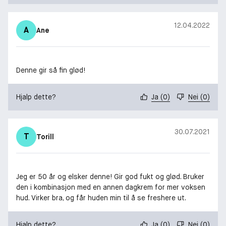
12.04.2022
A
Ane
Denne gir så fin glød!
Hjalp dette?
Ja
(
0
)
Nei
(
0
)
30.07.2021
T
Torill
Jeg er 50 år og elsker denne! Gir god fukt og glød. Bruker
den i kombinasjon med en annen dagkrem for mer voksen
hud. Virker bra, og får huden min til å se freshere ut.
Hjalp dette?
Ja
(
0
)
Nei
(
0
)