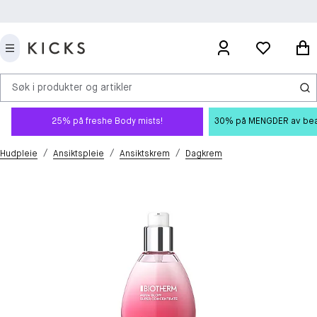
Søk i produkter og artikler
25% på freshe Body mists!
30% på MENGDER av beauty
/
/
/
Hudpleie
Ansiktspleie
Ansiktskrem
Dagkrem