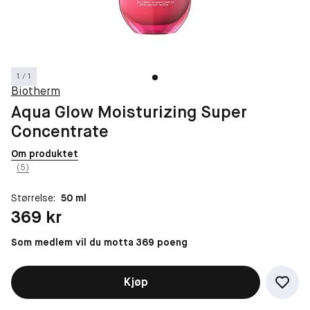
1 / 1
Biotherm
Aqua Glow Moisturizing Super
Concentrate
Om produktet
(5)
Størrelse:
50 ml
Pris: 369 kr
369 kr
Som medlem vil du motta 369 poeng
Kjøp