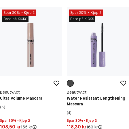
Spar 30%
Kjøp 2
Spar 30%
Kjøp 2
Bare på KICKS
Bare på KICKS
BeautyAct
BeautyAct
Ultra Volume Mascara
Water Resistant Lengthening
Mascara
(5)
(4)
Spar 30% • Kjøp 2
Spar 30% • Kjøp 2
Pris: 108,50 kr
Pris: 118,30 kr
108,50 kr
118,30 kr
Original pris:
Original pris:
155 kr
169 kr