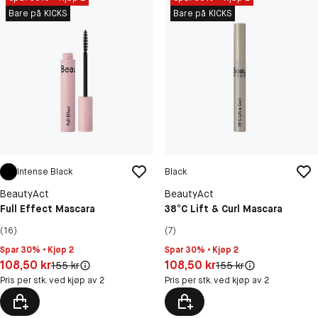
Bare på KICKS
Bare på KICKS
Intense Black
Black
BeautyAct
BeautyAct
Full Effect Mascara
38°C Lift & Curl Mascara
(16)
(7)
Spar 30% • Kjøp 2
Spar 30% • Kjøp 2
Pris: 108,50 kr
Pris: 108,50 kr
108,50 kr
108,50 kr
Original pris:
Original pris:
155 kr
155 kr
Pris per stk. ved kjøp av 2
Pris per stk. ved kjøp av 2