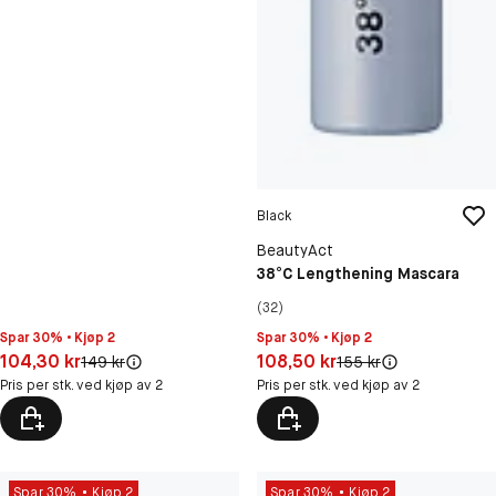
Black
BeautyAct
38°C Lengthening Mascara
(32)
Spar 30% • Kjøp 2
Spar 30% • Kjøp 2
Pris: 104,30 kr
Pris: 108,50 kr
104,30 kr
108,50 kr
Original pris:
Original pris:
149 kr
155 kr
Pris per stk. ved kjøp av 2
Pris per stk. ved kjøp av 2
Spar 30%
Kjøp 2
Spar 30%
Kjøp 2