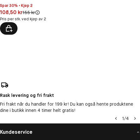
Spar 30% • Kjøp 2
Pris: 108,50 kr
108,50 kr
Original pris:
155 kr
Pris per stk. ved kjøp av 2
Rask levering og fri frakt
Fri frakt når du handler for 199 kr! Du kan også hente produktene
dine i butikk innen 4 timer helt gratis!
1
/
4
Kundeservice