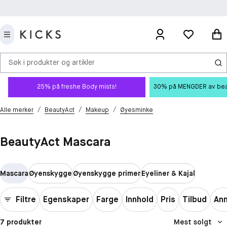
Søk i produkter og artikler
25% på freshe Body mists!
30% på MENGDER av beauty
/
/
/
Alle merker
BeautyAct
Makeup
Øyesminke
BeautyAct Mascara
Mascara
Øyenskygge
Øyenskygge primer
Eyeliner & Kajal
Filtre
Egenskaper
Farge
Innhold
Pris
Tilbud
An
7 produkter
Mest solgt