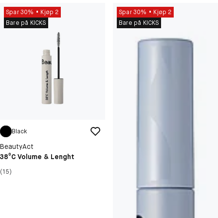
Spar 30%
Kjøp 2
Spar 30%
Kjøp 2
Bare på KICKS
Bare på KICKS
Black
BeautyAct
38⁰C Volume & Lenght
(15)