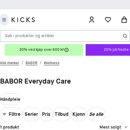
Søk i produkter og artikler
20% ved kjøp over 600 kr!
25% på freshe 
/
/
Alle merker
BABOR
Wellness
BABOR Everyday Care
Håndpleie
Filtre
Serier
Pris
Tilbud
Kjønn
Se alle
1 produkt
Mest solgt