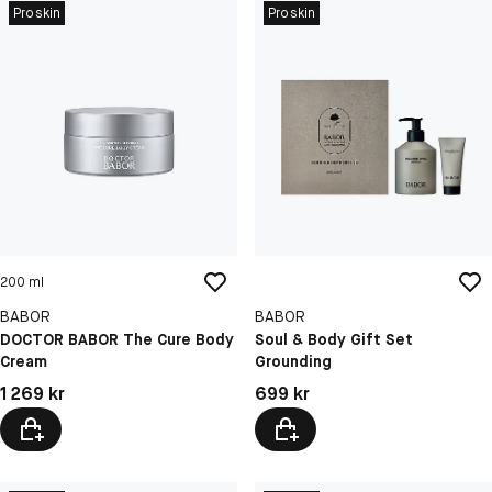
Proskin
Proskin
200 ml
BABOR
BABOR
DOCTOR BABOR The Cure Body
Soul & Body Gift Set
Cream
Grounding
Pris: 1 269 kr
Pris: 699 kr
1 269 kr
699 kr