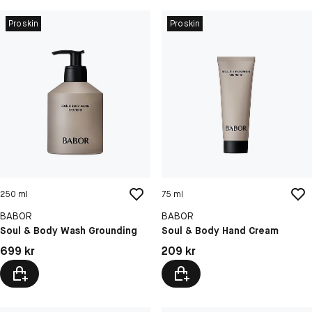
Proskin
Proskin
250 ml
75 ml
BABOR
BABOR
Soul & Body Wash Grounding
Soul & Body Hand Cream
Pris: 699 kr
Pris: 209 kr
699 kr
209 kr