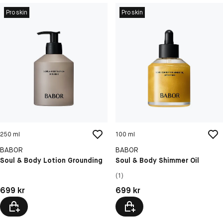
Proskin
Proskin
250 ml
100 ml
BABOR
BABOR
Soul & Body Lotion Grounding
Soul & Body Shimmer Oil
(1)
Pris: 699 kr
Pris: 699 kr
699 kr
699 kr