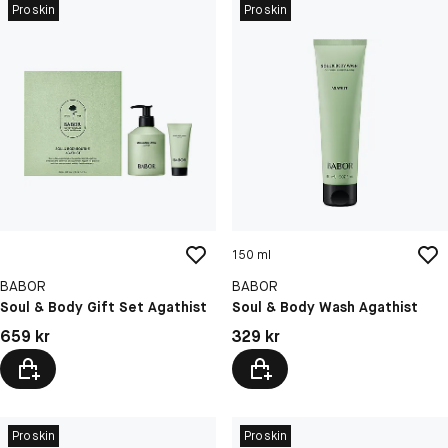
Proskin
Proskin
150 ml
BABOR
BABOR
Soul & Body Gift Set Agathist
Soul & Body Wash Agathist
Pris: 659 kr
Pris: 329 kr
659 kr
329 kr
Proskin
Proskin