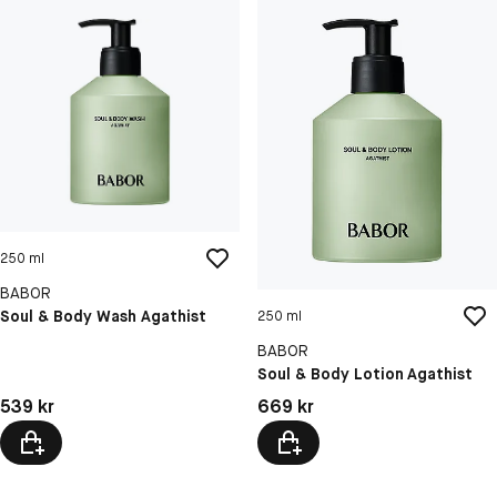
250 ml
BABOR
Soul & Body Wash Agathist
250 ml
BABOR
Soul & Body Lotion Agathist
Pris: 539 kr
Pris: 669 kr
539 kr
669 kr