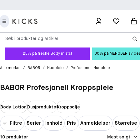
Søk i produkter og artikler
25% på freshe Body mists!
30% på MENGDER av beauty
/
/
/
Alle merker
BABOR
Hudpleie
Profesjonell Hudpleie
BABOR Profesjonell Kroppspleie
Body Lotion
Dusjprodukte
Kroppsolje
Filtre
Serier
Innhold
Pris
Anmeldelser
Størrelse
10 produkter
Mest solgt