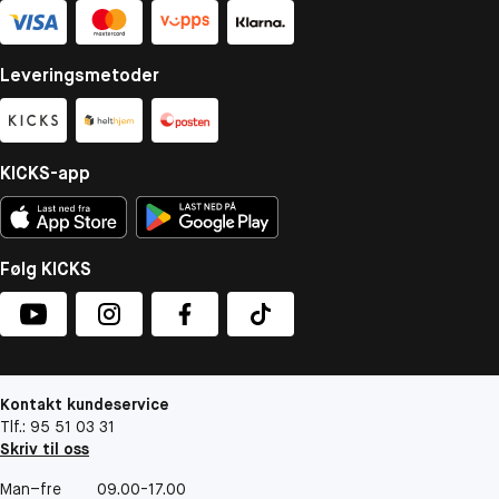
Leveringsmetoder
KICKS-app
Følg KICKS
Kontakt kundeservice
Tlf.: 95 51 03 31
Skriv til oss
Man–fre
09.00-17.00