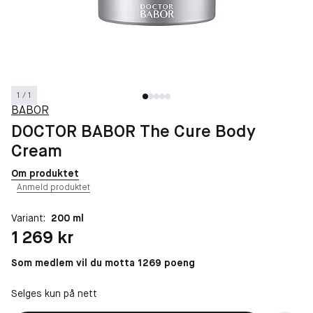
1 / 1
BABOR
DOCTOR BABOR The Cure Body
Cream
Om produktet
Anmeld produktet
Variant:
200 ml
Pris: 1 269 kr
1 269 kr
Som medlem vil du motta 1269 poeng
Selges kun på nett