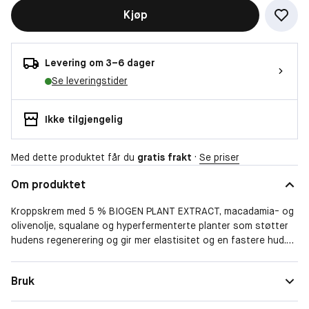
Kjøp
Levering om 3–6 dager
Se leveringstider
Ikke tilgjengelig
Med dette produktet får du
gratis frakt
·
Se priser
Om produktet
Kroppskrem med 5 % BIOGEN PLANT EXTRACT, macadamia- og
olivenolje, squalane og hyperfermenterte planter som støtter
hudens regenerering og gir mer elastisitet og en fastere hud.
Tripeptide-1 stimulerer også syntesen av kollagen.
Resultat: en glattere, smidigere og jevnere hud.
Bruk
Tidligere navn: Ultimate Repair Body Cream