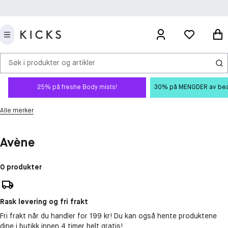
Søk i produkter og artikler
25% på freshe Body mists!
30% på MENGDER av beauty
Alle merker
Avène
0 produkter
Rask levering og fri frakt
Fri frakt når du handler for 199 kr! Du kan også hente produktene
dine i butikk innen 4 timer helt gratis!