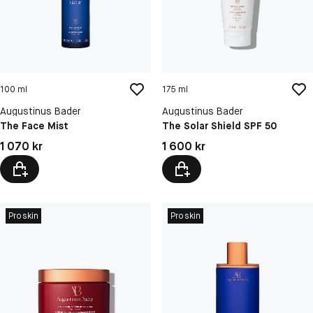
100 ml
175 ml
Augustinus Bader
Augustinus Bader
The Face Mist
The Solar Shield SPF 50
Pris: 1 070 kr
Pris: 1 600 kr
1 070 kr
1 600 kr
Proskin
Proskin