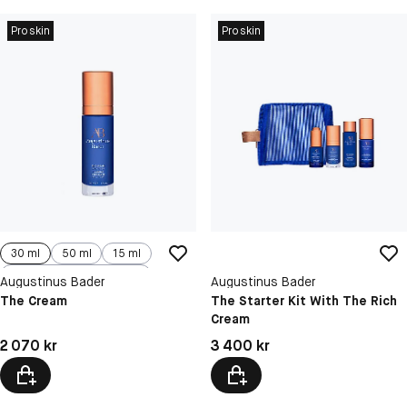
Proskin
Proskin
30 ml
50 ml
15 ml
100 ml
Augustinus Bader
Augustinus Bader
The Cream
The Starter Kit With The Rich
Cream
Pris: 2 070 kr
Pris: 3 400 kr
2 070 kr
3 400 kr