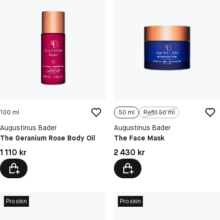
100 ml
50 ml
Refill 50 ml
Augustinus Bader
Augustinus Bader
The Geranium Rose Body Oil
The Face Mask
Pris: 1 110 kr
Pris: 2 430 kr
1 110 kr
2 430 kr
Proskin
Proskin