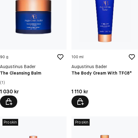
90 g
100 ml
Augustinus Bader
Augustinus Bader
The Cleansing Balm
The Body Cream With TFC8®
(1)
Pris: 1 030 kr
Pris: 1 110 kr
1 030 kr
1 110 kr
Proskin
Proskin