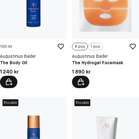
100 ml
6 pcs
1 pcs
Augustinus Bader
Augustinus Bader
The Body Oil
The Hydrogel Facemask
Pris: 1 240 kr
Pris: 1 890 kr
1 240 kr
1 890 kr
Proskin
Proskin