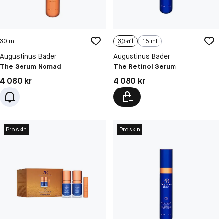
30 ml
30 ml
15 ml
Augustinus Bader
Augustinus Bader
The Serum Nomad
The Retinol Serum
Pris: 4 080 kr
Pris: 4 080 kr
4 080 kr
4 080 kr
Proskin
Proskin