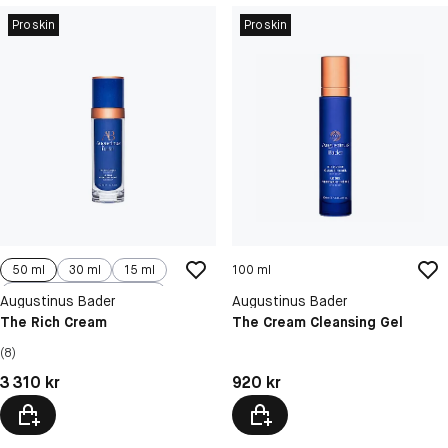
Proskin
Proskin
50 ml
30 ml
15 ml
100 ml
100 ml
Augustinus Bader
Augustinus Bader
The Rich Cream
The Cream Cleansing Gel
(8)
Pris: 3 310 kr
Pris: 920 kr
3 310 kr
920 kr