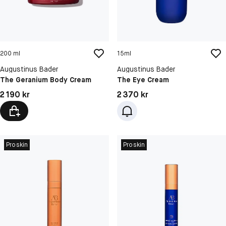
200 ml
15ml
Augustinus Bader
Augustinus Bader
The Geranium Body Cream
The Eye Cream
Pris: 2 190 kr
Pris: 2 370 kr
2 190 kr
2 370 kr
Proskin
Proskin