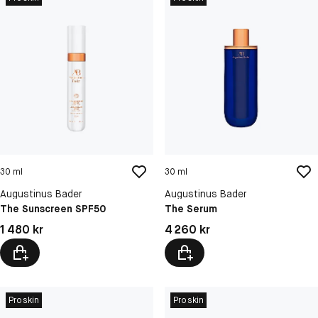
30 ml
30 ml
Augustinus Bader
Augustinus Bader
The Sunscreen SPF50
The Serum
Pris: 1 480 kr
Pris: 4 260 kr
1 480 kr
4 260 kr
Proskin
Proskin