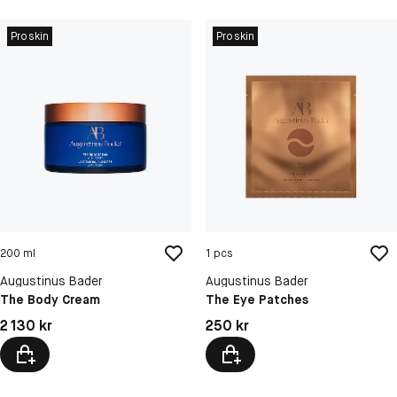
Proskin
Proskin
200 ml
1 pcs
Augustinus Bader
Augustinus Bader
The Body Cream
The Eye Patches
Pris: 2 130 kr
Pris: 250 kr
2 130 kr
250 kr