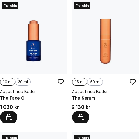
Proskin
Proskin
10 ml
30 ml
15 ml
50 ml
Augustinus Bader
Augustinus Bader
The Face Oil
The Serum
Pris: 1 030 kr
Pris: 2 130 kr
1 030 kr
2 130 kr
Proskin
Proskin