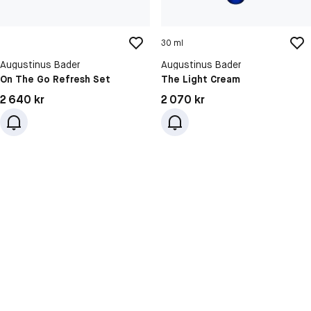
30 ml
Augustinus Bader
Augustinus Bader
On The Go Refresh Set
The Light Cream
Pris: 2 640 kr
Pris: 2 070 kr
2 640 kr
2 070 kr