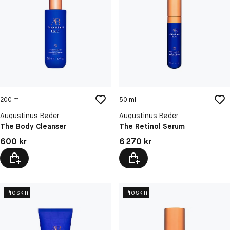
200 ml
50 ml
Augustinus Bader
Augustinus Bader
The Body Cleanser
The Retinol Serum
Pris: 600 kr
Pris: 6 270 kr
600 kr
6 270 kr
Proskin
Proskin