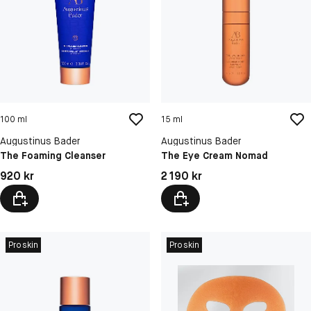
100 ml
15 ml
Augustinus Bader
Augustinus Bader
The Foaming Cleanser
The Eye Cream Nomad
Pris: 920 kr
Pris: 2 190 kr
920 kr
2 190 kr
Proskin
Proskin