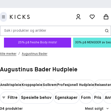
Søk i produkter og artikler
25% på freshe Body mists!
30% på MENGDER av beauty
/
Alle merker
Augustinus Bader
Augustinus Bader Hudpleie
Ansiktspleie
Kroppspleie
Solkrem
Profesjonell Hudpleie
Reisestør
Filtre
Spesielle behov
Egenskaper
Form
Pris
An
34 produkter
Mest solgt