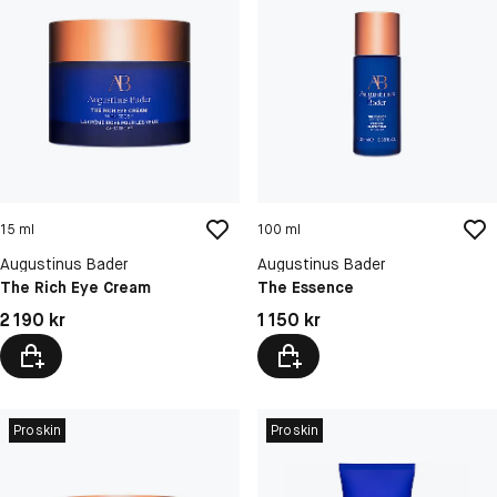
15 ml
100 ml
Augustinus Bader
Augustinus Bader
The Rich Eye Cream
The Essence
Pris: 2 190 kr
Pris: 1 150 kr
2 190 kr
1 150 kr
Proskin
Proskin