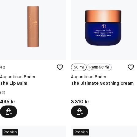
4 g
50 ml
Refill 50 ml
Augustinus Bader
Augustinus Bader
The Lip Balm
The Ultimate Soothing Cream
(2)
Pris: 495 kr
Pris: 3 310 kr
495 kr
3 310 kr
Proskin
Proskin