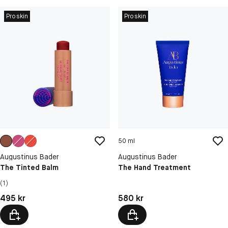
Proskin
Proskin
50 ml
Augustinus Bader
Augustinus Bader
The Tinted Balm
The Hand Treatment
(1)
Pris: 495 kr
Pris: 580 kr
495 kr
580 kr