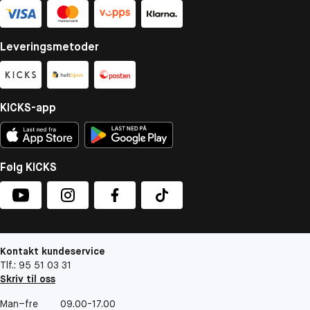
Leveringsmetoder
KICKS-app
Følg KICKS
Kontakt kundeservice
Tlf.: 95 51 03 31
Skriv til oss
Man–fre
09.00-17.00