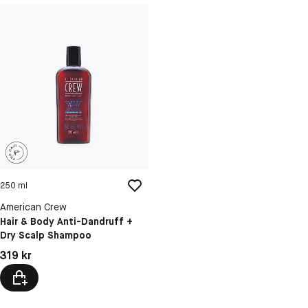
250 ml
American Crew
Hair & Body Anti-Dandruff +
Dry Scalp Shampoo
Pris: 319 kr
319 kr