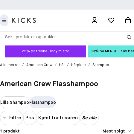
Søk i produkter og artikler
25% på freshe Body mists!
30% på MENGDER av beauty
/
/
/
/
Alle merker
American Crew
Hår
Hårpleie
Shampoo
American Crew Flasshampoo
Lilla Shampoo
Flasshampoo
Filtre
Pris
Kjent fra frisøren
Se alle
1 produkt
Mest solgt