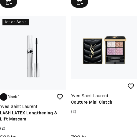
Hot on Social
Yves Saint Laurent
Black 1
Couture Mini Clutch
Yves Saint Laurent
(2)
LASH LATEX Lengthening &
Lift Mascara
(2)
Pris: 790 kr
Pris: 500 kr