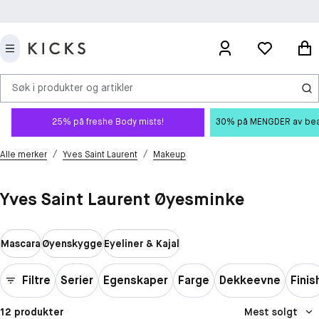
Søk i produkter og artikler
25% på freshe Body mists!
30% på MENGDER av beauty
/
/
Alle merker
Yves Saint Laurent
Makeup
Yves Saint Laurent Øyesminke
Mascara
Øyenskygge
Eyeliner & Kajal
Filtre
Serier
Egenskaper
Farge
Dekkeevne
Finis
12 produkter
Mest solgt