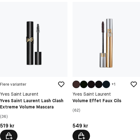
Flere varianter
+
1
Yves Saint Laurent
Yves Saint Laurent
Yves Saint Laurent Lash Clash
Volume Effet Faux Cils
Extreme Volume Mascara
(62)
(36)
Pris: 519 kr
Pris: 549 kr
519 kr
549 kr