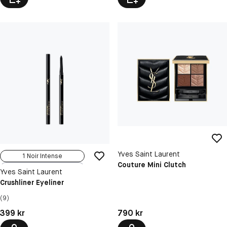
Yves Saint Laurent
1 Noir Intense
Couture Mini Clutch
6 Bleu Enigm...
Yves Saint Laurent
2 Brun Unive...
Crushliner Eyeliner
(9)
Pris: 790 kr
Pris: 399 kr
790 kr
399 kr