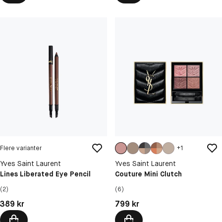
Flere varianter
+
1
Yves Saint Laurent
Yves Saint Laurent
Lines Liberated Eye Pencil
Couture Mini Clutch
(2)
(6)
Pris: 389 kr
Pris: 799 kr
389 kr
799 kr