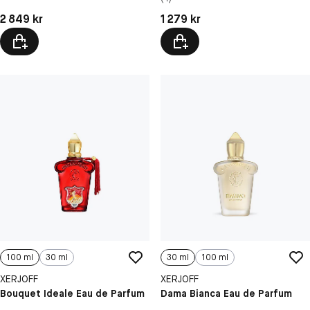
Pris: 2 849 kr
Pris: 1 279 kr
2 849 kr
1 279 kr
100 ml
30 ml
30 ml
100 ml
XERJOFF
XERJOFF
Bouquet Ideale Eau de Parfum
Dama Bianca Eau de Parfum