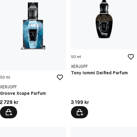
50 ml
XERJOFF
Tony Iommi Deified Parfum
50 ml
XERJOFF
Groove Xcape Parfum
Pris: 2 729 kr
Pris: 3 199 kr
2 729 kr
3 199 kr