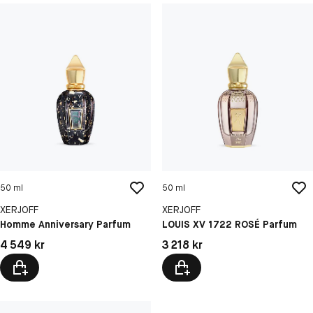
50 ml
50 ml
XERJOFF
XERJOFF
Homme Anniversary Parfum
LOUIS XV 1722 ROSÉ Parfum
Pris: 4 549 kr
Pris: 3 218 kr
4 549 kr
3 218 kr