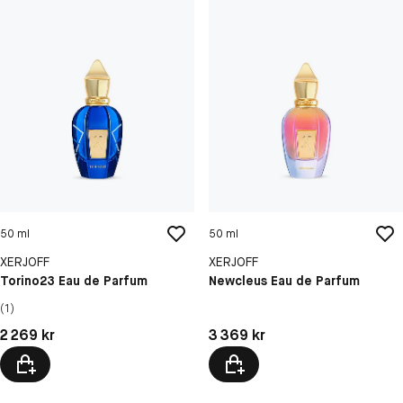
50 ml
50 ml
XERJOFF
XERJOFF
Torino23 Eau de Parfum
Newcleus Eau de Parfum
(1)
Pris: 2 269 kr
Pris: 3 369 kr
2 269 kr
3 369 kr