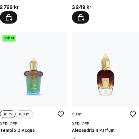
Pris: 2 729 kr
Pris: 3 249 kr
2 729 kr
3 249 kr
Nyhet
30 ml
100 ml
50 ml
XERJOFF
XERJOFF
Tempio D'Acqua
Alexandria II Parfum