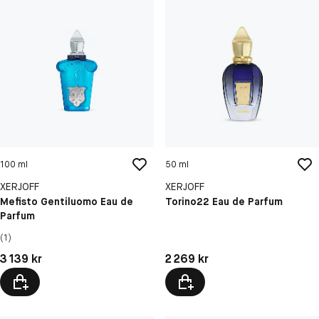
100 ml
50 ml
XERJOFF
XERJOFF
Mefisto Gentiluomo Eau de
Torino22 Eau de Parfum
Parfum
(1)
Pris: 3 139 kr
Pris: 2 269 kr
3 139 kr
2 269 kr