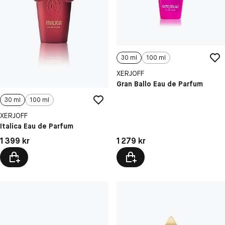
30 ml
100 ml
XERJOFF
Gran Ballo Eau de Parfum
30 ml
100 ml
XERJOFF
Italica Eau de Parfum
Pris: 1 279 kr
Pris: 1 399 kr
1 279 kr
1 399 kr