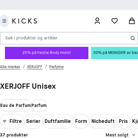
Søk i produkter og artikler
25% på freshe Body mists!
30% på MENGDER av beauty
/
/
Alle merker
XERJOFF
Parfyme
XERJOFF Unisex
Eau de Parfum
Parfum
Filtre
Serier
Duftfamilie
Form
Nicheduft
Pris
Kj
37 produkter
Mest solgt