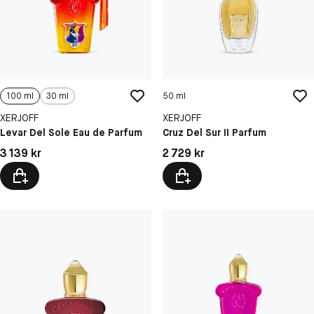
100 ml
30 ml
50 ml
XERJOFF
XERJOFF
Levar Del Sole Eau de Parfum
Cruz Del Sur II Parfum
Pris: 3 139 kr
Pris: 2 729 kr
3 139 kr
2 729 kr