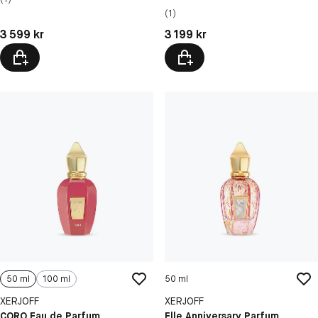
(1)
Pris: 3 599 kr
Pris: 3 199 kr
3 599 kr
3 199 kr
50 ml
100 ml
50 ml
XERJOFF
XERJOFF
CORO Eau de Parfum
Elle Anniversary Parfum