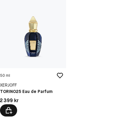
50 ml
XERJOFF
TORINO25 Eau de Parfum
Pris: 2 399 kr
2 399 kr