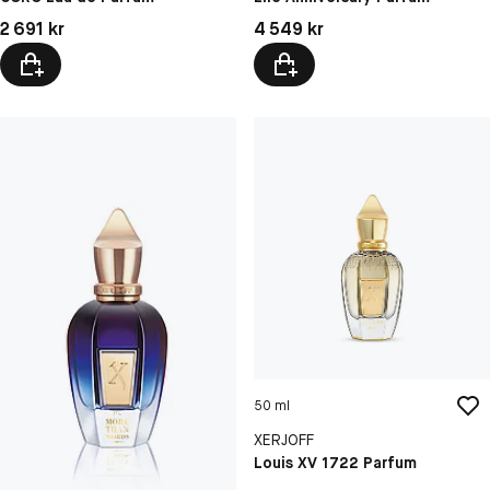
Pris: 2 691 kr
Pris: 4 549 kr
2 691 kr
4 549 kr
50 ml
XERJOFF
Louis XV 1722 Parfum