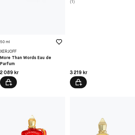
(1)
50 ml
XERJOFF
More Than Words Eau de
Parfum
Pris: 2 089 kr
Pris: 3 219 kr
2 089 kr
3 219 kr