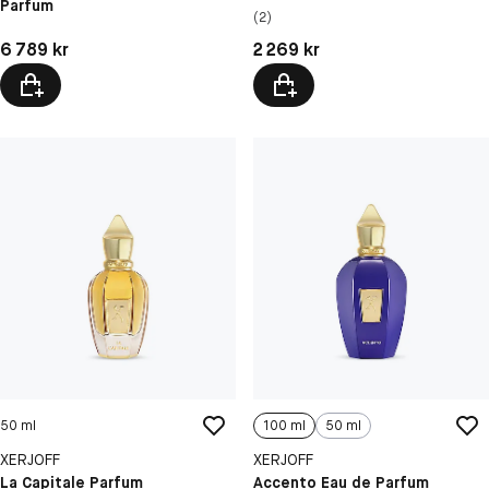
Parfum
(2)
Pris: 6 789 kr
Pris: 2 269 kr
6 789 kr
2 269 kr
50 ml
100 ml
50 ml
XERJOFF
XERJOFF
La Capitale Parfum
Accento Eau de Parfum