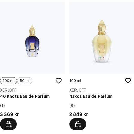
100 ml
50 ml
100 ml
XERJOFF
XERJOFF
40 Knots Eau de Parfum
Naxos Eau de Parfum
(1)
(6)
Pris: 3 369 kr
Pris: 2 849 kr
3 369 kr
2 849 kr