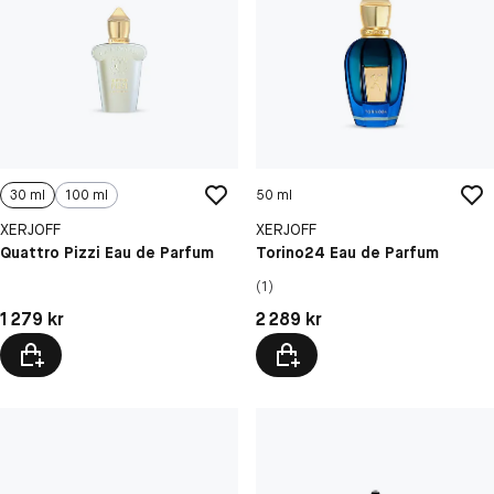
30 ml
100 ml
50 ml
XERJOFF
XERJOFF
Quattro Pizzi Eau de Parfum
Torino24 Eau de Parfum
(1)
Pris: 1 279 kr
Pris: 2 289 kr
1 279 kr
2 289 kr