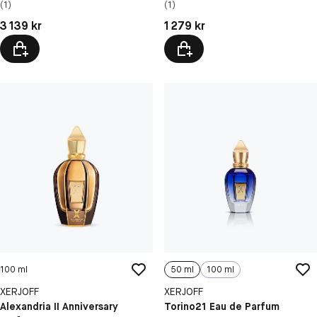
(1)
(1)
Pris: 3 139 kr
Pris: 1 279 kr
3 139 kr
1 279 kr
100 ml
50 ml
100 ml
XERJOFF
XERJOFF
Alexandria II Anniversary
Torino21 Eau de Parfum