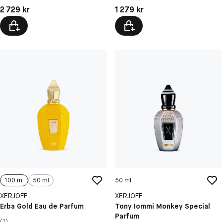
Pris: 2 729 kr
Pris: 1 279 kr
2 729 kr
1 279 kr
100 ml
50 ml
50 ml
XERJOFF
XERJOFF
Erba Gold Eau de Parfum
Tony Iommi Monkey Special
Parfum
(1)