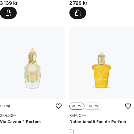
Pris: 3 139 kr
Pris: 2 729 kr
3 139 kr
2 729 kr
50 ml
30 ml
100 ml
XERJOFF
XERJOFF
Via Cavour 1 Parfum
Dolce Amalfi Eau de Parfum
(1)