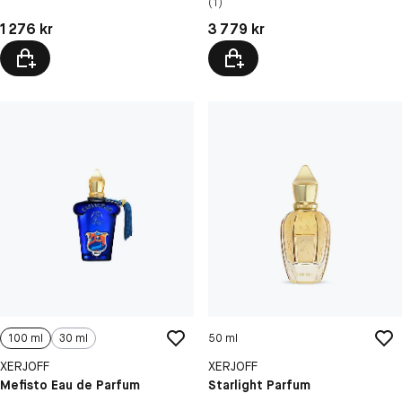
(1)
Pris: 1 276 kr
Pris: 3 779 kr
1 276 kr
3 779 kr
100 ml
30 ml
50 ml
XERJOFF
XERJOFF
Mefisto Eau de Parfum
Starlight Parfum