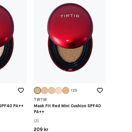
+
25
TIRTIR
 SPF40 PA++
Mask Fit Red Mini Cushion SPF40
PA++
(2)
Pris: 209 kr
209 kr