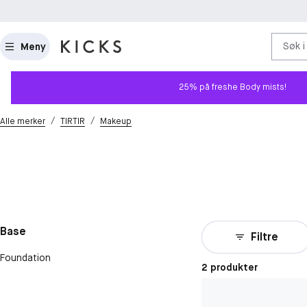
Søk i
Meny
25% på freshe Body mists!
/
/
Alle merker
TIRTIR
Makeup
Base
Filtre
Foundation
2 produkter