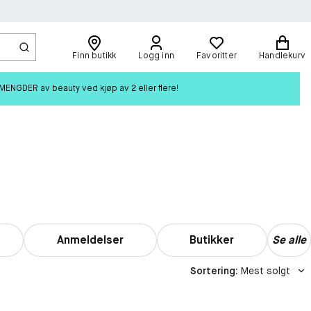
Finn butikk
Logg inn
Favoritter
Handlekurv
ENGDER av beauty ved kjøp av 2 eller flere!
Anmeldelser
Butikker
Se alle
Sortering
:
Mest solgt