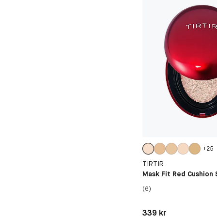
+
25
TIRTIR
Mask Fit Red Cushion
(6)
Pris: 339 kr
339 kr