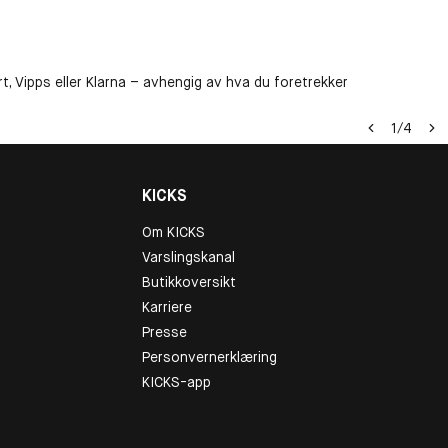
t, Vipps eller Klarna – avhengig av hva du foretrekker
1
/
4
KICKS
Om KICKS
Varslingskanal
Butikkoversikt
Karriere
Presse
Personvernerklæring
KICKS-app