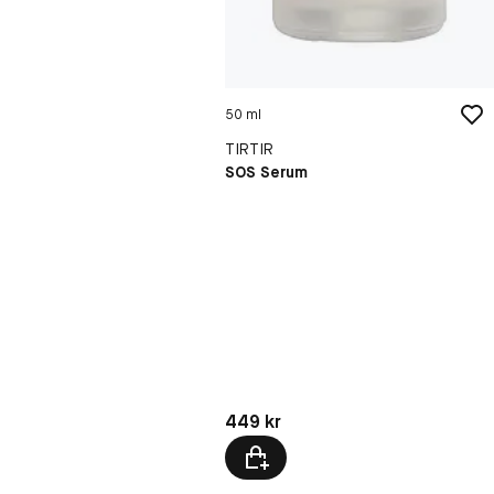
50 ml
TIRTIR
SOS Serum
kr
Pris: 449 kr
449 kr