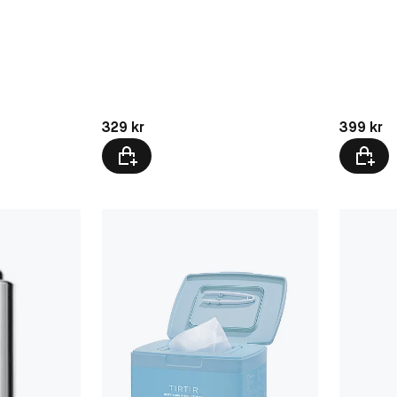
Pris: 399 
Pris: 329 kr
399 kr
329 kr