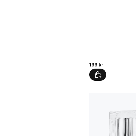
Pris: 199 kr
199 kr