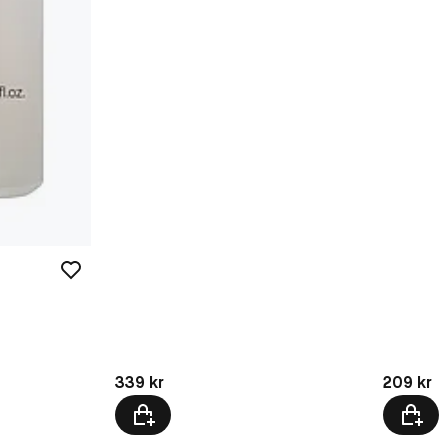
Pris: 339 kr
Pris: 209 
339 kr
209 kr