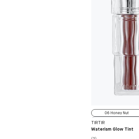
06 Honey Nut
01 Mauve Rose
TIRTIR
02 Merry Coral
Waterism Glow Tint
03 Sand Mond
(3)