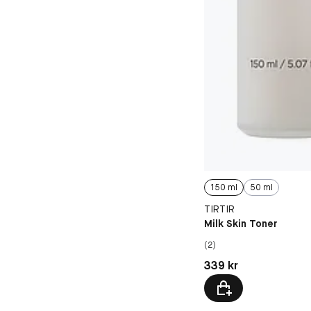
150 ml
50 ml
TIRTIR
Milk Skin Toner
(2)
Pris: 339 kr
339 kr