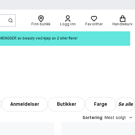
Finn butikk
Logg inn
Favoritter
Handlekurv
ENGDER av beauty ved kjøp av 2 eller flere!
Anmeldelser
Butikker
Farge
Se alle
Sortering
:
Mest solgt