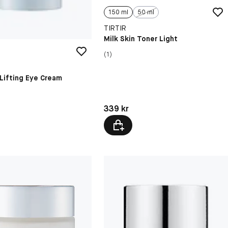
150 ml
50 ml
TIRTIR
Milk Skin Toner Light
(1)
Lifting Eye Cream
Pris: 339 kr
kr
339 kr