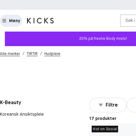
Søk i
Meny
25% på freshe Body mists!
/
/
Alle merker
TIRTIR
Hudpleie
K-Beauty
Filtre
Koreansk Ansiktspleie
17 produkter
Hot on Social