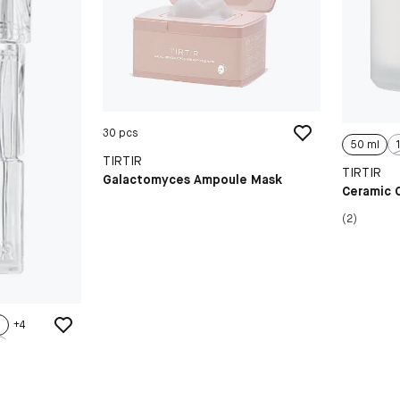
30 pcs
50 ml
TIRTIR
TIRTIR
Galactomyces Ampoule Mask
Ceramic 
(2)
+
4