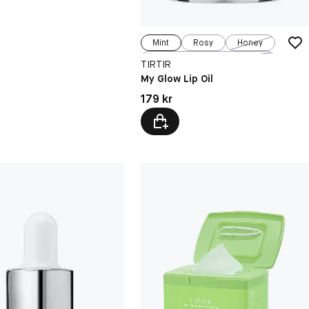
Mint
Rosy
Honey
Lavender
TIRTIR
My Glow Lip Oil
kr
Pris: 179 kr
179 kr