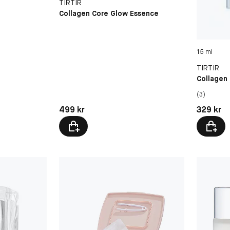
TIRTIR
Collagen Core Glow Essence
15 ml
TIRTIR
Collagen 
(3)
Pris: 499 kr
Pris: 329 
499 kr
329 kr