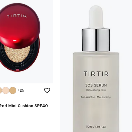
+
25
 Red Mini Cushion SPF40